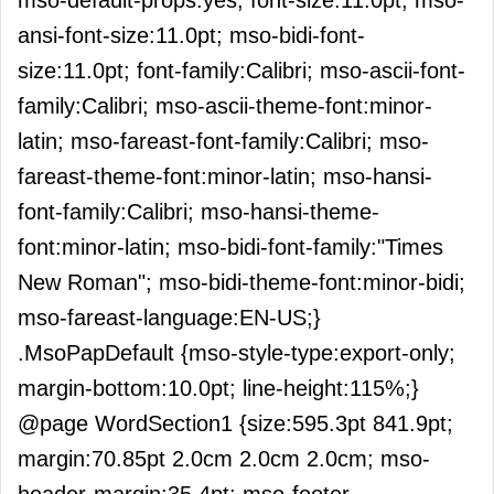
mso-default-props:yes; font-size:11.0pt; mso-
ansi-font-size:11.0pt; mso-bidi-font-
size:11.0pt; font-family:Calibri; mso-ascii-font-
family:Calibri; mso-ascii-theme-font:minor-
latin; mso-fareast-font-family:Calibri; mso-
fareast-theme-font:minor-latin; mso-hansi-
font-family:Calibri; mso-hansi-theme-
font:minor-latin; mso-bidi-font-family:"Times
New Roman"; mso-bidi-theme-font:minor-bidi;
mso-fareast-language:EN-US;}
.MsoPapDefault {mso-style-type:export-only;
margin-bottom:10.0pt; line-height:115%;}
@page WordSection1 {size:595.3pt 841.9pt;
margin:70.85pt 2.0cm 2.0cm 2.0cm; mso-