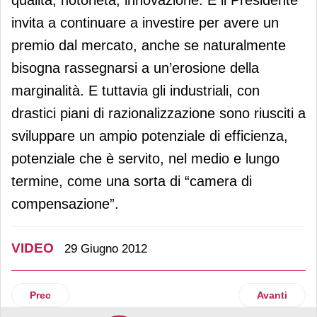
qualità, notorietà, innovazione. E il Presidente
invita a continuare a investire per avere un
premio dal mercato, anche se naturalmente
bisogna rassegnarsi a un’erosione della
marginalità. E tuttavia gli industriali, con
drastici piani di razionalizzazione sono riusciti a
sviluppare un ampio potenziale di efficienza,
potenziale che è servito, nel medio e lungo
termine, come una sorta di “camera di
compensazione”.
VIDEO
29 Giugno 2012
Articolo precedente: Essere Benessere inventa il nuovo for
Articolo su
Prec
Avanti