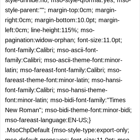
style-unhide:no; mso-style-qformat:yes; mso-
style-parent:""; margin-top:0cm; margin-
right:0cm; margin-bottom:10.0pt; margin-
left:0cm; line-height:115%; mso-
pagination:widow-orphan; font-size:11.0pt;
font-family:Calibri; mso-ascii-font-
family:Calibri; mso-ascii-theme-font:minor-
latin; mso-fareast-font-family:Calibri; mso-
fareast-theme-font:minor-latin; mso-hansi-
font-family:Calibri; mso-hansi-theme-
font:minor-latin; mso-bidi-font-family:"Times
New Roman"; mso-bidi-theme-font:minor-bidi;
mso-fareast-language:EN-US;}
.MsoChpDefault {mso-style-type:export-only;