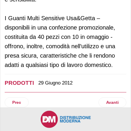
I Guanti Multi Sensitive Usa&Getta –
disponibili in una confezione promozionale,
costituita da 40 pezzi con 10 in omaggio -
offrono, inoltre, comodità nell’utilizzo e una
presa sicura, caratteristiche che li rendono
adatti a qualsiasi tipo di lavoro domestico.
PRODOTTI
29 Giugno 2012
Articolo precedente: Nattura amplia l’offerta per la prima c
Articolo suc
Prec
Avanti