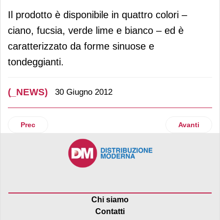
Il prodotto è disponibile in quattro colori –
ciano, fucsia, verde lime e bianco – ed è
caratterizzato da forme sinuose e
tondeggianti.
(_NEWS)
30 Giugno 2012
Articolo precedente: Rosso Antico torna sugli scaffali in u
Articolo suc
Prec
Avanti
Chi siamo
Contatti