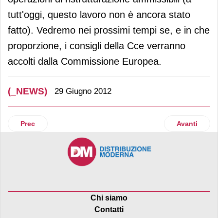
tutt'oggi, questo lavoro non è ancora stato
fatto). Vedremo nei prossimi tempi se, e in che
proporzione, i consigli della Cce verranno
accolti dalla Commissione Europea.
(_NEWS)
29 Giugno 2012
Articolo precedente: Massimo Bolchini di GS1 Italy Indicod-
Articolo suc
Prec
Avanti
Chi siamo
Contatti