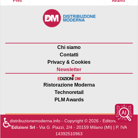
Articolo precedente: Unimpresa: dazi a impatto ridotto?
Articolo suc
Prec
Avanti
Chi siamo
Contatti
Privacy & Cookies
Newsletter
Ristorazione Moderna
Technoretail
PLM Awards
♿
distribuzionemoderna.info - Copyright © 2026 - Editore:
Edra
Edizioni Srl
- Via G. Piazzi, 2/4 - 20159 Milano (MI) | P. IVA
14392510963