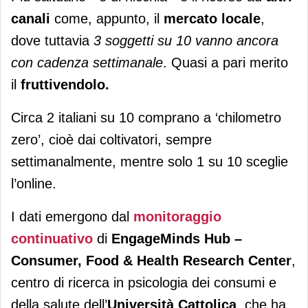
canali
come, appunto, il
mercato locale
,
dove tuttavia
3 soggetti su 10 vanno ancora
con cadenza settimanale
. Quasi a pari merito
il
fruttivendolo.
Circa 2 italiani su 10 comprano a ‘chilometro
zero’, cioè dai coltivatori, sempre
settimanalmente, mentre solo 1 su 10 sceglie
l’online.
I dati emergono dal
monitoraggio
continuativo
di
EngageMinds Hub –
Consumer, Food & Health Research Center
,
centro di ricerca in psicologia dei consumi e
della salute dell’
Università Cattolica
, che ha