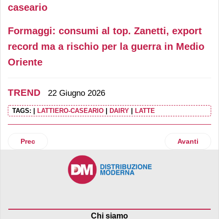
caseario
Formaggi: consumi al top. Zanetti, export
record ma a rischio per la guerra in Medio
Oriente
TREND
22 Giugno 2026
TAGS:
|
LATTIERO-CASEARIO
|
DAIRY
|
LATTE
Articolo precedente: Carne bovina, prezzi caldi. Nel carrel
Articolo suc
Prec
Avanti
Chi siamo