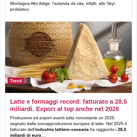
Montagna Alto Adige: l'azienda dà vita, infatti, allo Skyr
probiotico.
Trend
Latte e formaggi record: fatturato a 28,5
miliardi. Export al top anche nel 2026
Produzione ed export avanti tutta nonostante un 2025
segnato dalla sovrapproduzione europea di latte. Nel 2025 il
fatturato dell’
industria
lattiero-casearia
ha raggiunto i
28,5
miliardi di euro
,...