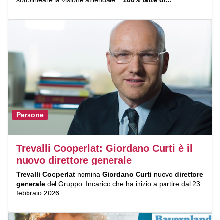
sottolineare la visione aziendale:
“100% latte di...
Persone
Trevalli Cooperlat: Giordano Curti è il
nuovo direttore generale
Trevalli Cooperlat
nomina
Giordano Curti
nuovo
direttore
generale
del Gruppo. Incarico che ha inizio a partire dal 23
febbraio 2026.