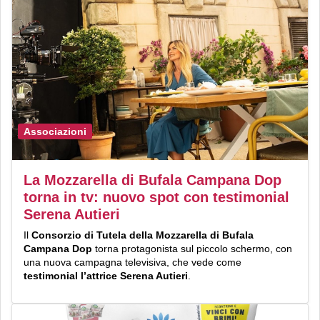
Associazioni
La Mozzarella di Bufala Campana Dop
torna in tv: nuovo spot con testimonial
Serena Autieri
Il
Consorzio di Tutela della Mozzarella di Bufala
Campana Dop
torna protagonista sul piccolo schermo, con
una nuova campagna televisiva, che vede come
testimonial l’attrice Serena Autieri
.