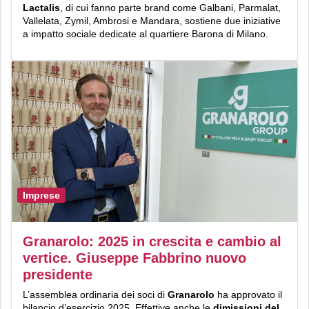
Lactalis
, di cui fanno parte brand come Galbani, Parmalat,
Vallelata, Zymil, Ambrosi e Mandara, sostiene due iniziative
a impatto sociale dedicate al quartiere Barona di Milano.
Imprese
Granarolo: 2025 in crescita e cambio al
vertice. Giuseppe Fabbrino nuovo
presidente
L’assemblea ordinaria dei soci di
Granarolo
ha approvato il
bilancio d’esercizio 2025. Effettive anche le
dimissioni del