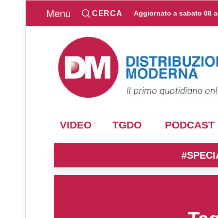
Menu
CERCA
Aggiornato a
sabato 08 
VIDEO
TGDO
PODCAST
#SPECI