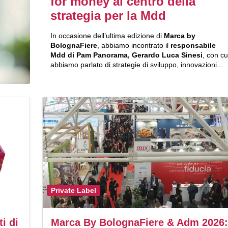
for money al centro della
strategia per la Mdd
In occasione dell’ultima edizione di
Marca by
BolognaFiere
, abbiamo incontrato il
responsabile
Mdd di Pam Panorama, Gerardo Luca Sinesi
, con cu
abbiamo parlato di strategie di sviluppo, innovazioni...
Private Label
i di
Marca By BolognaFiere & Adm 2026: