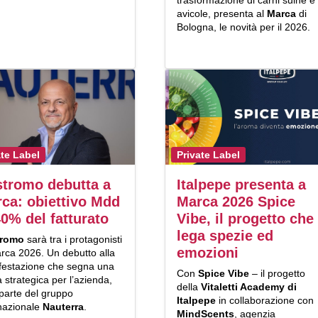
trasformazione di carni suine e
avicole, presenta al
Marca
di
Bologna, le novità per il 2026.
ate Label
Private Label
tromo debutta a
Italpepe presenta a
ca: obiettivo Mdd
Marca 2026 Spice
40% del fatturato
Vibe, il progetto che
lega spezie ed
tromo
sarà tra i protagonisti
emozioni
rca 2026. Un debutto alla
festazione che segna una
Con
Spice Vibe
– il progetto
 strategica per l’azienda,
della
Vitaletti Academy di
parte del gruppo
Italpepe
in collaborazione con
rnazionale
Nauterra
.
MindScents
, agenzia