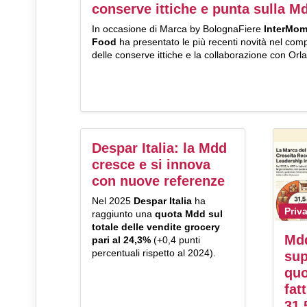
conserve ittiche e punta sulla M
In occasione di Marca by BolognaFiere
InterMo
Food
ha presentato le più recenti novità nel com
delle conserve ittiche e la collaborazione con Orl
Despar Italia: la Mdd
cresce e si innova
con nuove referenze
Nel 2025
Despar Italia
ha
Priv
raggiunto una
quota Mdd sul
totale delle vendite grocery
Mdd
pari al 24,3%
(+0,4 punti
percentuali rispetto al 2024).
sup
quo
fat
31,