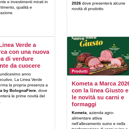
nte e investimenti mirati in
2026
dove presenterà alcune
timento, qualità e
novità di prodotto.
vazione.
Linea Verde a
ca con una nuova
ea di verdure
nte da cuocere
Prodotti
’undicesimo
anno
ecutivo, La Linea Verde
Kometa a Marca 202
erma la propria presenza a
con la linea Giusto e
a by BolognaFiere
, dove
nterà le prime novità del
le novità su carni e
.
formaggi
Kometa
, azienda agro-
alimentare attiva
nell’allevamento suino e nella