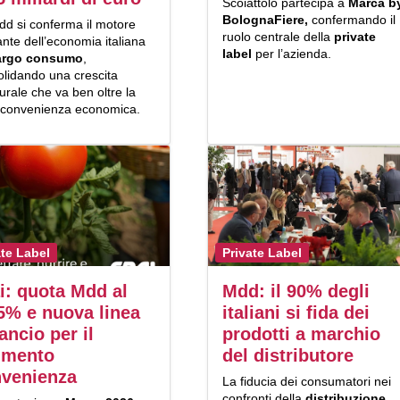
Scoiattolo partecipa a
Marca b
BolognaFiere,
confermando il
dd si conferma il motore
ruolo centrale della
private
ante dell’economia italiana
label
per l’azienda.
argo consumo
,
olidando una crescita
turale che va ben oltre la
 convenienza economica.
ate Label
Private Label
i: quota Mdd al
Mdd: il 90% degli
5% e nuova linea
italiani si fida dei
ancio per il
prodotti a marchio
gmento
del distributore
venienza
La fiducia dei consumatori nei
confronti della
distribuzione