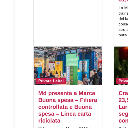
La M
train
del
l
cons
strut
pura
Private Label
Priv
Md presenta a Marca
Cra
Buona spesa – Filiera
23,
controllata e Buona
Lar
spesa – Linea carta
se
riciclata
con