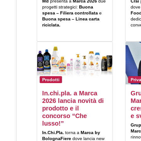
Md
presenta a
Marca 2026
due
Crai
progetti strategici:
Buona
dove 
spesa – Filiera controllata
e
Food
Buona spesa
– Linea carta
dedi
riciclata.
conv
Prodotti
Priv
In.chi.pla. a Marca
Gr
2026 lancia novità di
Mar
prodotto e il
cre
concorso “Che
e s
lusso!”
Gru
Marc
In.Chi.Pla.
torna a
Marca by
rinno
BolognaFiere
dove lancia new