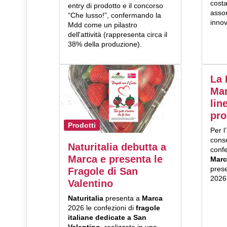
costa
entry di prodotto e il concorso
assor
“Che lusso!”, confermando la
inno
Mdd come un pilastro
dell'attività (rappresenta circa il
38% della produzione).
La 
Mar
lin
pro
Prodotti
Per l
cons
Naturitalia debutta a
conf
Marca e presenta le
Marc
prese
Fragole di San
2026
Valentino
N
aturitalia
presenta a
Marca
2026 le confezioni di
fragole
italiane dedicate a San