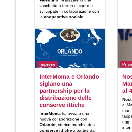
Valentino
, realizzate in una
vaschetta a forma di cuore e
sviluppate in collaborazione con
la
cooperativa sociale...
Imprese
Priv
InterMoma e Orlando
Nos
siglano una
Mar
partnership per la
al 
distribuzione delle
Nos
conserve ittiche
di Ma
mani
InterMoma
ha avviato una
tappa
nuova collaborazione con
oggi 
Orlando
, storico marchio delle
inte
conserve ittiche
a partire dal