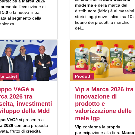
partecipa a
Marca 2026
moderna
e della marca del
presenta l’evoluzione di
distributore (Mdd) è ai massimi
 5.0
e la nuova linea
storici: oggi nove italiani su 10 s
cata al segmento della
fidano dei prodotti a marchio
enienza.
del...
ate Label
Prodotti
uppo VéGé a
Vip a Marca 2026 tra
ca 2026 tra
innovazione di
scita, investimenti
prodotto e
viluppo della Mdd
valorizzazione delle
mele Igp
ppo VéGé
si presenta a
a 2026
con una proposta
Vip
conferma la propria
vata, frutto di crescita
partecipazione alla fiera
Marca