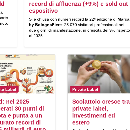
dd
record di affluenza (+9%) e sold out
espositivo
ma
parto
Si è chiusa con numeri record la 22ª edizione di
Marca
ando.
by BolognaFiere
: 25.070 visitatori professionali nei
due giorni di manifestazione, in crescita del 9% rispetto
al 2025.
ate Label
Private Label
: nel 2025
Scoiattolo cresce tra
erati 30 punti di
private label,
ta e punta a un
investimenti ed
turato record di
estero
5 miliardi di euro