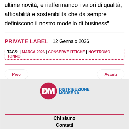
ultime novità, e riaffermando i valori di qualità,
affidabilità e sostenibilità che da sempre
definiscono il nostro modello di business”.
PRIVATE LABEL
12 Gennaio 2026
TAGS:
|
MARCA 2026
|
CONSERVE ITTICHE
|
NOSTROMO
|
TONNO
Articolo precedente: Il balzo della Marca del distributore: n
Articolo suc
Prec
Avanti
Chi siamo
Contatti