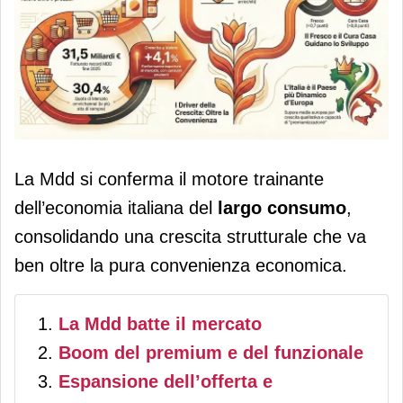
Mdd: nel 2025 superati 30 punti di
La Mdd si conferma il motore trainante
quota e punta a un fatturato record di
dell’economia italiana del
largo consumo
,
31,5 miliardi di euro
consolidando una crescita strutturale che va
ben oltre la pura convenienza economica.
La Mdd batte il mercato
Boom del premium e del funzionale
Espansione dell’offerta e