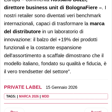
direttore business unit di BolognaFiere –
. I
nostri retailer sono diventati veri benchmark
internazionali, capaci di trasformare la
marca
del distributore
in un laboratorio di
innovazione: il balzo del +19% dei prodotti
funzionali e la costante espansione
dell'assortimento a scaffale dimostrano che il
modello italiano, fondato su qualità e fiducia, è
il vero trendsetter del settore”.
PRIVATE LABEL
15 Gennaio 2026
TAGS:
|
MARCA 2026
|
MDD
Articolo precedente: Despar Italia: la Mdd cresce e si inno
Articolo suc