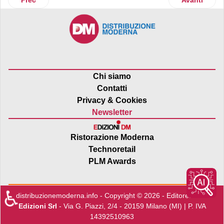
Prec
Avanti
Chi siamo
Contatti
Privacy & Cookies
Newsletter
Ristorazione Moderna
Technoretail
PLM Awards
♿
distribuzionemoderna.info - Copyright © 2026 - Editore:
Edra
Edizioni Srl
- Via G. Piazzi, 2/4 - 20159 Milano (MI) | P. IVA
14392510963