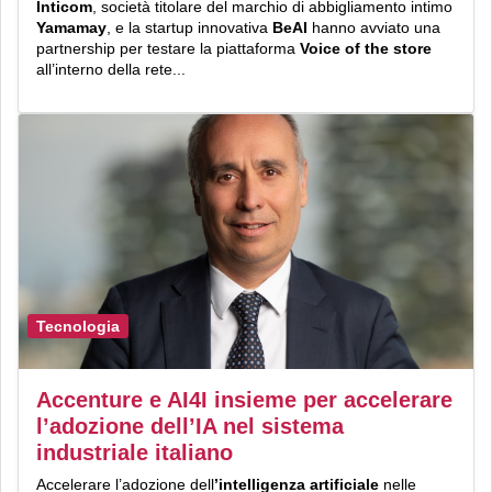
Inticom
, società titolare del marchio di abbigliamento intimo
Yamamay
, e la startup innovativa
BeAI
hanno avviato una
partnership per testare la piattaforma
Voice of the store
all’interno della rete...
Tecnologia
Accenture e AI4I insieme per accelerare
l’adozione dell’IA nel sistema
industriale italiano
Accelerare l’adozione dell
’intelligenza artificiale
nelle