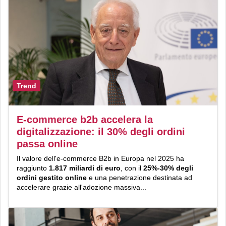
Trend
E-commerce b2b accelera la
digitalizzazione: il 30% degli ordini
passa online
Il valore dell'e-commerce B2b in Europa nel 2025 ha
raggiunto
1.817 miliardi di euro
, con il
25%-
30%
degli
ordini
gestito
online
e una penetrazione destinata ad
accelerare grazie all'adozione massiva...