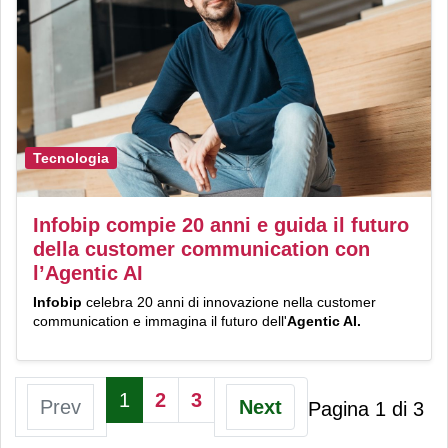
Tecnologia
Infobip compie 20 anni e guida il futuro
della customer communication con
l’Agentic AI
Infobip
celebra 20 anni di innovazione nella customer
communication e immagina il futuro dell'
Agentic AI
.
1
2
3
Prev
Next
Pagina 1 di 3