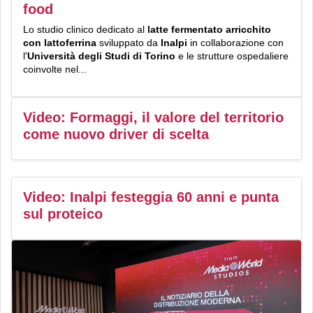
food
Lo studio clinico dedicato al
latte fermentato arricchito
con lattoferrina
sviluppato da
Inalpi
in collaborazione con
l'
Università degli Studi di Torino
e le strutture ospedaliere
coinvolte nel...
Video: Formaggi, il valore del territorio
come nuovo driver di scelta
Video: Inalpi festeggia 60 anni e punta
sul proteico