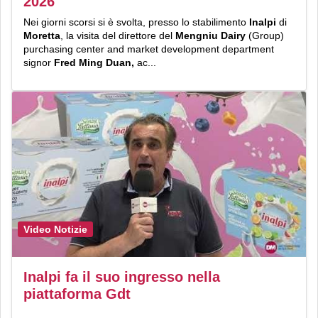
2026
Nei giorni scorsi si è svolta, presso lo stabilimento
Inalpi
di
Moretta
, la visita del direttore del
Mengniu Dairy
(Group)
purchasing center and market development department
signor
Fred Ming Duan,
ac...
Video Notizie
Inalpi fa il suo ingresso nella
piattaforma Gdt