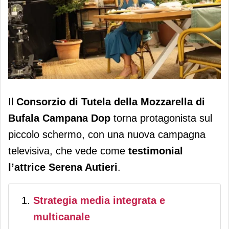
La Mozzarella di Bufala Campana Dop
Il
Consorzio di Tutela della Mozzarella di
torna in tv: nuovo spot con
Bufala Campana Dop
torna protagonista sul
testimonial Serena Autieri
piccolo schermo, con una nuova campagna
televisiva, che vede come
testimonial
l’attrice Serena Autieri
.
Strategia media integrata e
multicanale