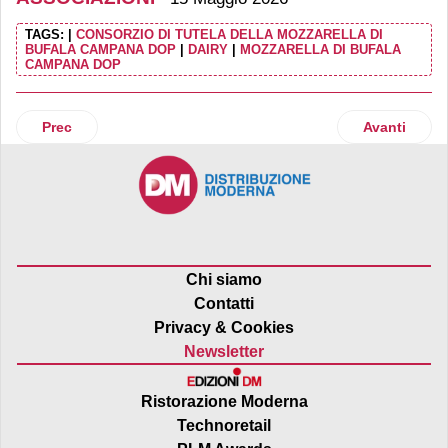
TAGS:
|
CONSORZIO DI TUTELA DELLA MOZZARELLA DI
BUFALA CAMPANA DOP
|
DAIRY
|
MOZZARELLA DI BUFALA
CAMPANA DOP
Articolo precedente: Pomodoro da industria: depositati i co
Articolo suc
Prec
Avanti
Chi siamo
Contatti
Privacy & Cookies
Newsletter
Ristorazione Moderna
Technoretail