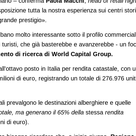
aliano – conferma
Paola Macchi
,
head of retail hig
osizione tutta la nostra esperienza sui centri stori
grande prestigio».
bano molto interessante sotto il profilo commercial
di turisti, che già basterebbe e avanzerebbe - un fo
ento di ricerca di World Capital Group.
l’ottavo posto in Italia per rendita catastale, con 
lioni di euro, registrando un totale di 276.976 uni
uali prevalgono le destinazioni alberghiere e quelle
otale, ma generano il 65% della
stessa
rendita
ni di euro).