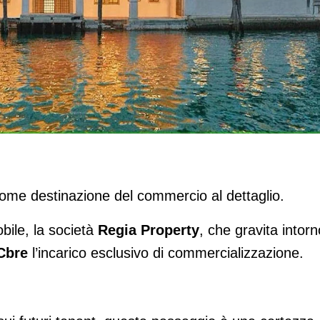
 il retail
 come destinazione del commercio al dettaglio.
bile, la società
Regia Property
, che gravita intorn
Cbre
l’incarico esclusivo di commercializzazione.