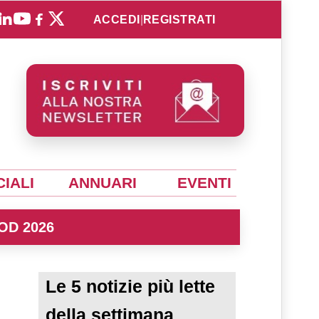
ACCEDI
|
REGISTRATI
IALI
ANNUARI
EVENTI
OD 2026
Le 5 notizie più lette
della settimana