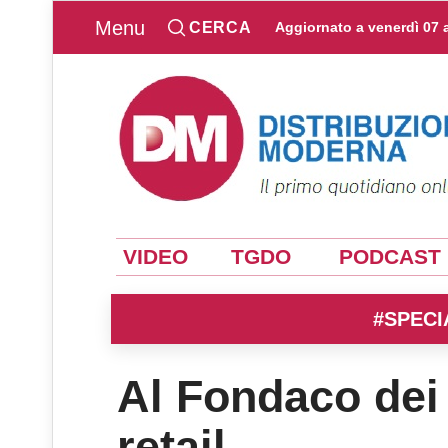
Menu
CERCA
Aggiornato a
venerdì 07 
VIDEO
TGDO
PODCAST
#SPECI
Al Fondaco dei 
retail