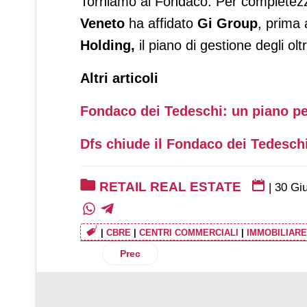
Torniamo al Fondaco. Per completezza
Veneto
ha affidato
Gi Group
, prima 
Holding,
il piano di gestione degli ol
Altri articoli
Fondaco dei Tedeschi: un piano per
Dfs chiude il Fondaco dei Tedesch
RETAIL REAL ESTATE
|
30 Gi
|
CBRE
|
CENTRI COMMERCIALI
|
IMMOBILIARE
Articolo precedente: Nhood: oltre 180 o
Prec