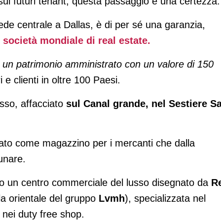
 sui futuri tenant, questa passaggio è una certezza.
ede centrale a Dallas, è di per sé una garanzia,
 società mondiale di real estate.
 un patrimonio amministrato con un valore di 150
 e clienti in oltre 100 Paesi.
esso, affacciato
sul Canal grande, nel Sestiere S
 nato come magazzino per i mercanti che dalla
unare.
to un centro commerciale del lusso disegnato da
R
la orientale del gruppo
Lvmh
), specializzata nel
 nei duty free shop.