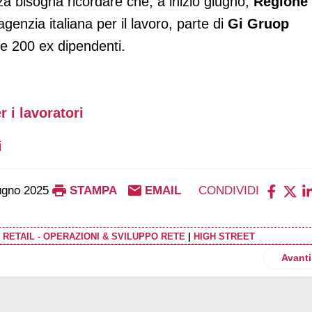
 bisogna ricordare che, a inizio giugno,
Regione
agenzia italiana per il lavoro, parte di
Gi Gruop
tre 200 ex dipendenti.
 i lavoratori
i
ugno 2025
STAMPA
EMAIL
CONDIVIDI
 RETAIL - OPERAZIONI & SVILUPPO RETE
|
HIGH STREET
perazioni nel semestre
Artico
Avanti