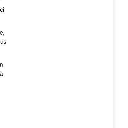
h
ci
e,
cus
un
tà