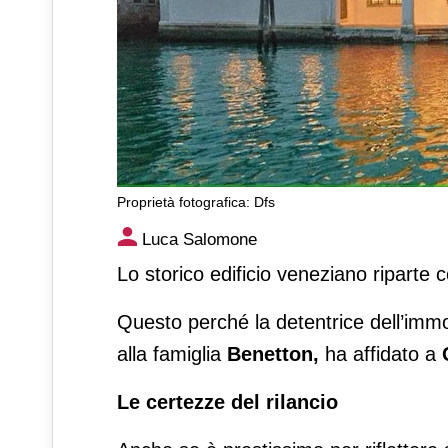
Proprietà fotografica: Dfs
Al Fondaco dei Tedeschi torna
Luca Salomone
Lo storico edificio veneziano riparte
Questo perché la detentrice dell’immo
alla famiglia
Benetton,
ha affidato a
Le certezze del rilancio