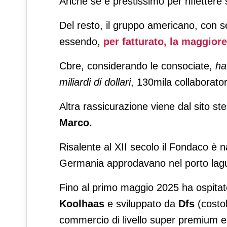
Anche se è prestissimo per riflettere
Del resto, il gruppo americano, con s
essendo,
per fatturato, la maggiore
Cbre, considerando le consociate,
ha
miliardi di dollari
, 130mila collaboratori
Altra rassicurazione viene dal sito st
Marco.
Risalente al XII secolo il Fondaco è
Germania approdavano nel porto lag
Fino al primo maggio 2025 ha ospita
Koolhaas
e sviluppato da
Dfs
(costo
commercio di livello super premium e