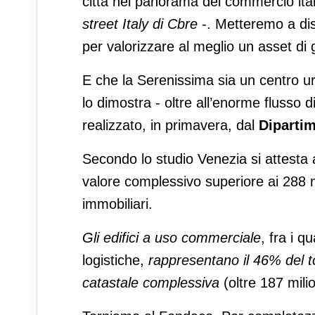
città nel panorama del commercio it
street Italy di Cbre
-. Metteremo a disp
per valorizzare al meglio un asset di 
E che la Serenissima sia un centro ur
lo dimostra - oltre all’enorme flusso 
realizzato, in primavera, dal
Dipartim
Secondo lo studio Venezia si attesta al
valore complessivo superiore ai 288 mi
immobiliari.
Gli edifici a uso commerciale
, fra i q
logistiche,
rappresentano il 46% del t
catastale complessiva
(oltre 187 milio