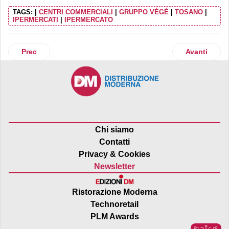
TAGS:
|
CENTRI COMMERCIALI
|
GRUPPO VÉGÉ
|
TOSANO
|
IPERMERCATI
|
IPERMERCATO
Articolo precedente: Pepco vende Poundland per un Poun
Articolo suc
Prec
Avanti
Chi siamo
Contatti
Privacy & Cookies
Newsletter
Ristorazione Moderna
Technoretail
PLM Awards