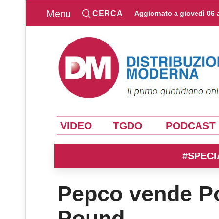
Menu
CERCA
Aggiornato a
giovedì 06 
VIDEO
TGDO
PODCAST
#SPECI
Pepco vende P
Pound