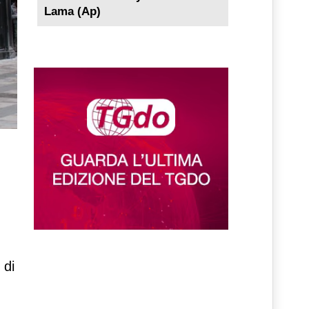
Lama (Ap)
 di