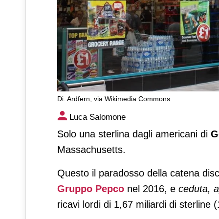
Di: Ardfern, via Wikimedia Commons
Pepco vende Poundland per
Luca Salomone
Solo una sterlina dagli americani di
G
Massachusetts.
Questo il paradosso della catena disc
Gruppo Pepco
nel 2016, e
ceduta, ap
ricavi lordi di 1,67 miliardi di sterline 