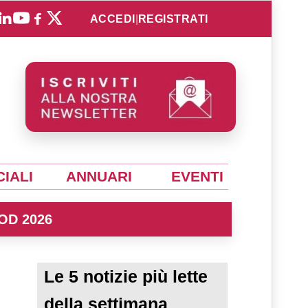
ACCEDI
|
REGISTRATI
IALI
ANNUARI
EVENTI
OD 2026
Le 5 notizie più lette
della settimana