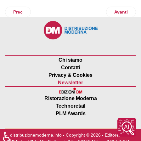
Articolo precedente: Ikea e Leroy Merlin inaugurano il Centro
Articolo suc
Prec
Avanti
Chi siamo
Contatti
Privacy & Cookies
Newsletter
Ristorazione Moderna
Technoretail
PLM Awards
♿
distribuzionemoderna.info - Copyright © 2026 - Editore:
Edra