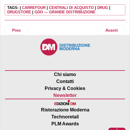
TAGS:
|
CARREFOUR
|
CENTRALI DI ACQUISTO
|
DRUG
|
DRUGSTORE
|
GDO — GRANDE DISTRIBUZIONE
Articolo precedente: Back to school sempre più caro: le as
Articolo suc
Prec
Avanti
Chi siamo
Contatti
Privacy & Cookies
Newsletter
Ristorazione Moderna
Technoretail
PLM Awards