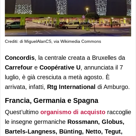
Crediti: di MiguelAlanCS, via Wikimedia Commons
Carrefour e Coopérative U: in
Concordis
, la centrale creata a Bruxelles da
Concordis entra Rtg International
Carrefour
e
Coopérative U
, annunciata il 7
luglio, è già cresciuta a metà agosto. È
arrivata, infatti,
Rtg International
di Amburgo.
Francia, Germania e Spagna
Quest’ultimo
organismo di acquisto
raccoglie
le insegne germaniche
Rossmann, Globus,
Bartels-Langness, Bünting, Netto, Tegut,