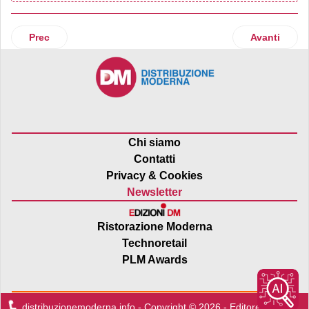
Articolo precedente: Dao esce dalla Federazione trentina d
Articolo suc
Prec
Avanti
Chi siamo
Contatti
Privacy & Cookies
Newsletter
Ristorazione Moderna
Technoretail
PLM Awards
distribuzionemoderna.info - Copyright © 2026 - Editore:
Edra