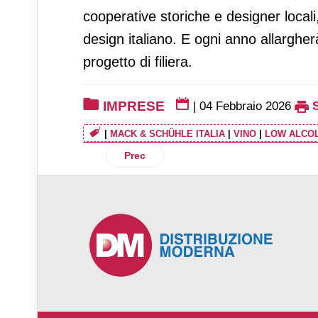
cooperative storiche e designer locali,
design italiano. E ogni anno allargher
progetto di filiera.
IMPRESE
|
04 Febbraio 2026
|
MACK & SCHÜHLE ITALIA
|
VINO
|
LOW ALCO
Articolo precedente: Dalterfood Group 
Prec
♿