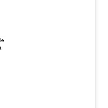
le
ti