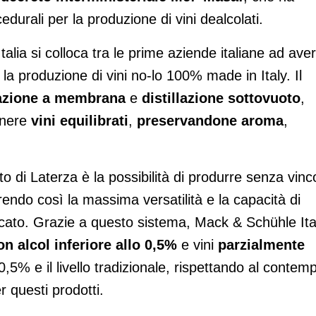
rocedurali per la produzione di vini dealcolati.
lia si colloca tra le prime aziende italiane ad aver
la produzione di vini no-lo 100% made in Italy. Il
azione a membrana
e
distillazione sottovuoto
,
enere
vini equilibrati
,
preservandone aroma
,
to di Laterza è la possibilità di produrre senza vinco
frendo così la massima versatilità e la capacità di
cato. Grazie a questo sistema, Mack & Schühle Ita
on alcol inferiore allo 0,5%
e vini
parzialmente
,5% e il livello tradizionale, rispettando al contem
er questi prodotti.