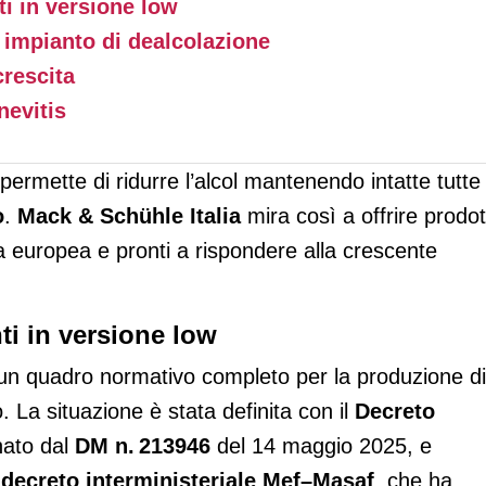
ti in versione low
 impianto di dealcolazione
crescita
nevitis
permette di ridurre l’alcol mantenendo intatte tutte 
o
.
Mack & Schühle Italia
mira così a offrire prodot
va europea e pronti a rispondere alla crescente
nti in versione low
i un quadro normativo completo per la produzione di
. La situazione è stata definita con il
Decreto
nato dal
DM n. 213946
del 14 maggio 2025, e
l
decreto interministeriale Mef–Masaf
, che ha