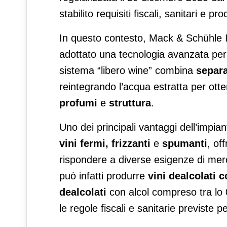
stabilito requisiti fiscali, sanitari e p
In questo contesto, Mack & Schühle Ita
adottato una tecnologia avanzata per 
sistema “libero wine” combina
separ
reintegrando l’acqua estratta per ott
profumi
e
struttura
.
Uno dei principali vantaggi dell’impian
vini fermi, frizzanti
e
spumanti
, of
rispondere a diverse esigenze di mer
può infatti produrre
vini dealcolati c
dealcolati
con alcol compreso tra lo 0
le regole fiscali e sanitarie previste p