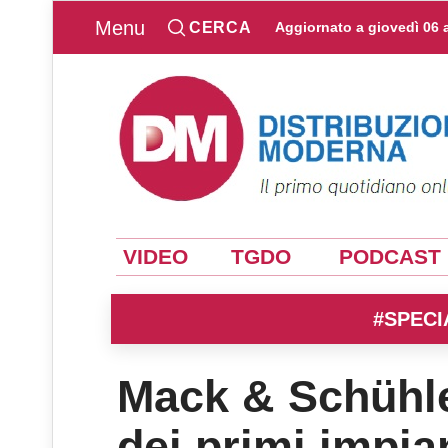
Menu
CERCA
Aggiornato a
giovedì 06 
VIDEO
TGDO
PODCAST
#SPECI
Mack & Schühle
dei primi impia