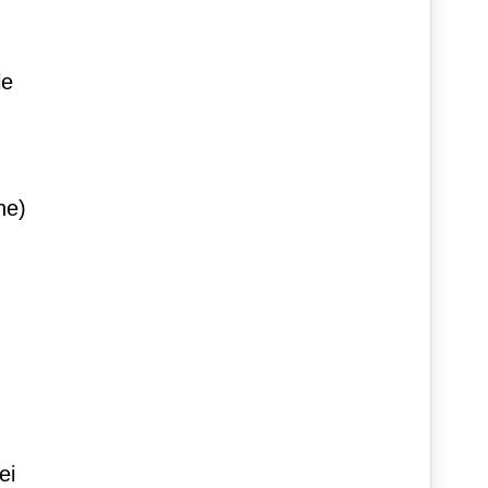
le
ne)
,
ei