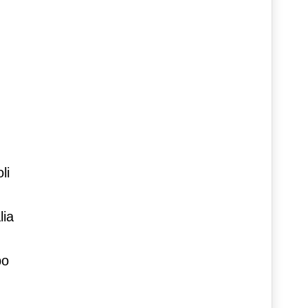
li
lia
po