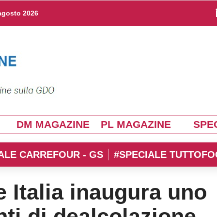
agosto 2026
DM MAGAZINE
PL MAGAZINE
SPEC
ALE CARREFOUR - GS
#SPECIALE TUTTOFO
 Italia inaugura uno
nti di dealcolazione