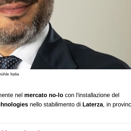
ühle Italia
ra uno dei primi impianti di
lmente nel
mercato no-lo
con l’installazione del
hnologies
nello stabilimento di
Laterza
, in provinc