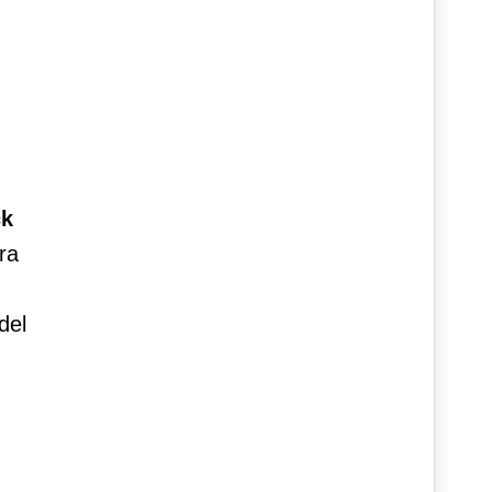
k
era
del