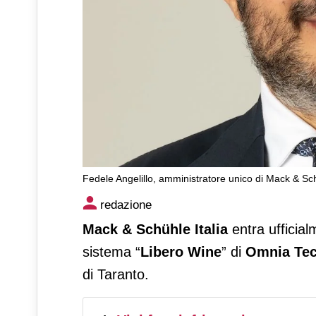
Fedele Angelillo, amministratore unico di Mack & Sch
Mack & Schühle Italia inaugu
redazione
dealcolazione made in italy
Mack & Schühle Italia
entra ufficia
sistema “
Libero Wine
” di
Omnia Tec
di Taranto.