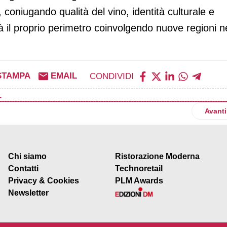
 coniugando qualità del vino, identità culturale e
à il proprio perimetro coinvolgendo nuove regioni n
STAMPA
EMAIL
CONDIVIDI
L
inaugura uno stabilimento di taglio e confezionamento a Parma
Artico
Avanti
Chi siamo
Ristorazione Moderna
Contatti
Technoretail
Privacy & Cookies
PLM Awards
Newsletter