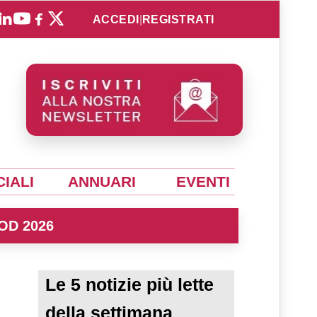
ACCEDI
|
REGISTRATI
IALI
ANNUARI
EVENTI
OD 2026
Le 5 notizie più lette
della settimana