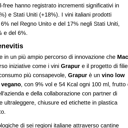
-free hanno registrato incrementi significativi in
 Stati Uniti (+18%). I vini italiani prodotti
 6% nel Regno Unito e del 17% negli Stati Uniti,
% e del 6%.
nevitis
sce in un più ampio percorso di innovazione che
Mac
rso iniziative come i vini
Grapur
e il progetto di fili
 consumo più consapevole,
Grapur
è un
vino low
e
vegano
, con 9% vol e 54 Kcal ogni 100 ml, frutto 
ll’azienda e della collaborazione con partner di
e ultraleggere, chiusure ed etichette in plastica
to.
ogiche di sei regioni italiane attraverso cantine