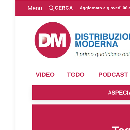
Menu
CERCA
Aggiornato a
giovedì 06 
VIDEO
TGDO
PODCAST
#SPECI