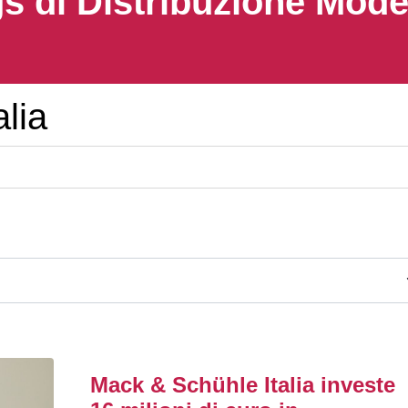
s di Distribuzione Mod
lia
Mack & Schühle Italia investe