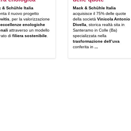
 & Schühle
Italia
Mack & Schühle Italia
nta il nuovo progetto
acquisisce il 75% delle quote
vitis
, per la valorizzazione
della società
Vinicola Antonio
e
eccellenze enologiche
Divella
, storica realtà sita in
onali
attraverso un modello
Santeramo in Colle (Ba)
rato di
filiera sostenibile
.
specializzata nella
trasformazione dell’uva
conferita in
...