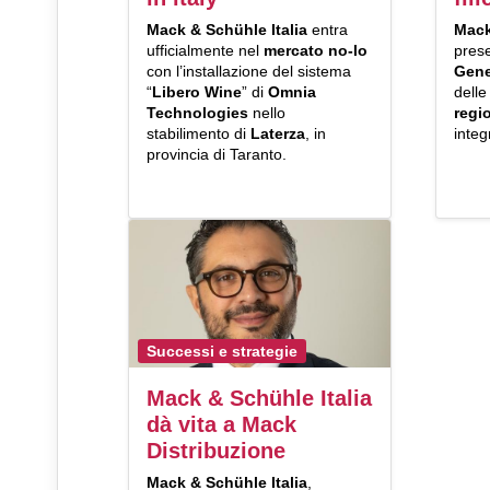
Mack & Schühle Italia
entra
Mack
ufficialmente nel
mercato no-lo
prese
con l’installazione del sistema
Gene
“
Libero Wine
” di
Omnia
dell
Technologies
nello
regi
stabilimento di
Laterza
, in
integ
provincia di Taranto.
Successi e strategie
Mack & Schühle Italia
dà vita a Mack
Distribuzione
Mack & Schühle Italia
,