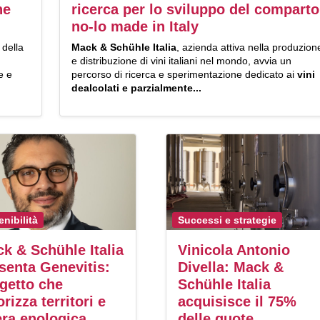
ne
ricerca per lo sviluppo del comparto
no-lo made in Italy
 della
Mack & Schühle Italia
, azienda attiva nella produzion
e distribuzione di vini italiani nel mondo, avvia un
e e
percorso di ricerca e sperimentazione dedicato ai
vini
dealcolati e parzialmente...
enibilità
Successi e strategie
k & Schühle Italia
Vinicola Antonio
senta Genevitis:
Divella: Mack &
getto che
Schühle Italia
orizza territori e
acquisisce il 75%
iera enologica
delle quote