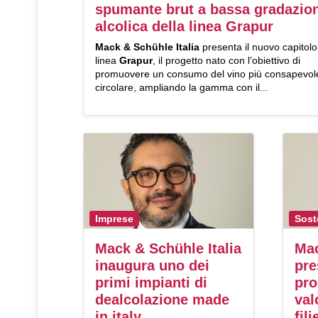
spumante brut a bassa gradazio
alcolica della linea Grapur
Mack & Schühle Italia
presenta il nuovo capitolo
linea
Grapur
, il progetto nato con l’obiettivo di
promuovere un consumo del vino più consapevol
circolare, ampliando la gamma con il...
Imprese
Sost
Mack & Schühle Italia
Mac
inaugura uno dei
pre
primi impianti di
pro
dealcolazione made
val
in italy
fil