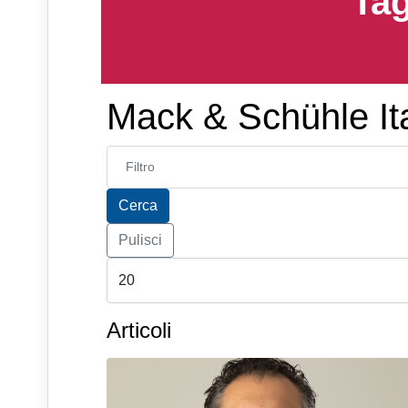
Tag
Mack & Schühle Ita
Inserisci parte del titolo
Cerca
Pulisci
Articoli