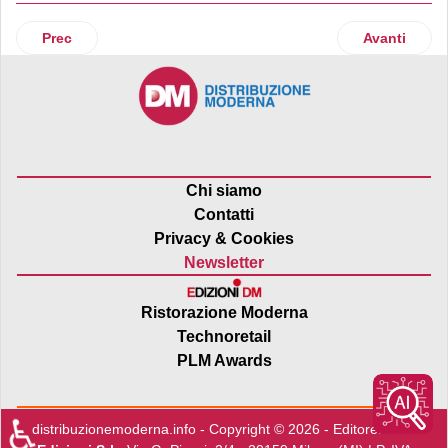
Articolo precedente: Giù i consumi di latte e Parmalat dichia
Articolo suc
Prec
Avanti
Chi siamo
Contatti
Privacy & Cookies
Newsletter
Ristorazione Moderna
Technoretail
PLM Awards
♿
distribuzionemoderna.info - Copyright © 2026 - Editore:
Edra