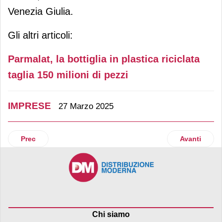
Venezia Giulia.
Gli altri articoli:
Parmalat, la bottiglia in plastica riciclata
taglia 150 milioni di pezzi
IMPRESE
27 Marzo 2025
Articolo precedente: Crai sigla un’alleanza internazionale c
Articolo su
Prec
Avanti
Chi siamo