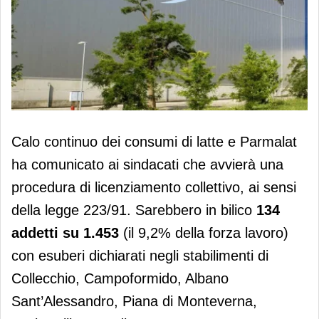
Giù i consumi di latte e Parmalat
Calo continuo dei consumi di latte e Parmalat
dichiara 134 esuberi. Chiuderà il sito
ha comunicato ai sindacati che avvierà una
di Villa Guardia
procedura di licenziamento collettivo, ai sensi
della legge 223/91. Sarebbero in bilico
134
addetti su 1.453
(il 9,2% della forza lavoro)
con esuberi dichiarati negli stabilimenti di
Collecchio, Campoformido, Albano
Sant’Alessandro, Piana di Monteverna,