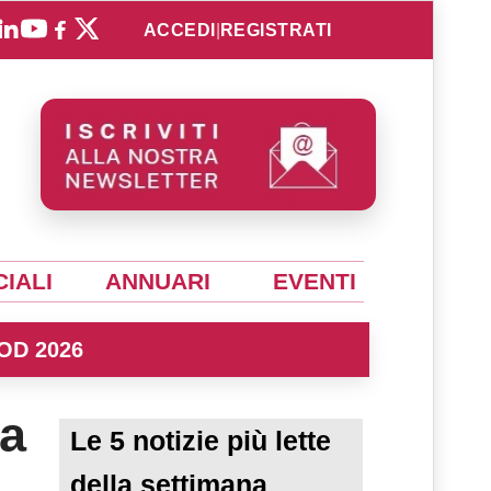
ACCEDI
|
REGISTRATI
IALI
ANNUARI
EVENTI
OD 2026
la
Le 5 notizie più lette
della settimana