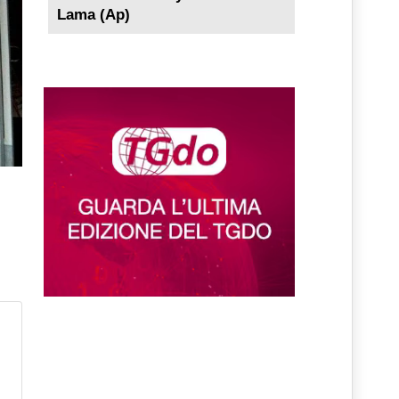
Lama (Ap)
e?