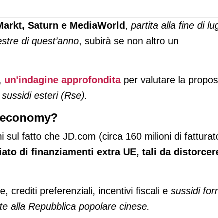
arkt, Saturn e MediaWorld
,
partita alla fine di lu
stre di quest’anno
, subirà se non altro un
i,
un'indagine approfondita
per valutare la propos
sussidi esteri (Rse).
 Ceconomy?
ul fatto che JD.com (circa 160 milioni di fatturat
ato di finanziamenti extra UE, tali da distorcere
 crediti preferenziali, incentivi fiscali e
sussidi forn
te alla Repubblica popolare cinese.