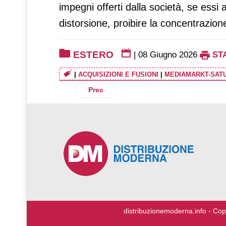
impegni offerti dalla società, se ess
distorsione, proibire la concentrazion
ESTERO
|
08 Giugno 2026
ST
|
ACQUISIZIONI E FUSIONI
|
MEDIAMARKT-SAT
Articolo precedente: Lidl supera per la 
Prec
♿
distribuzionemoderna.info - Cop