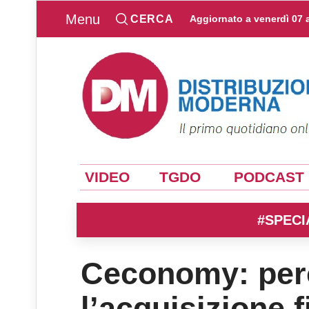
Menu
CERCA
Aggiornato a
venerdì 07 
VIDEO
TGDO
PODCAST
#SPECI
Ceconomy: perc
l’acquisizione f