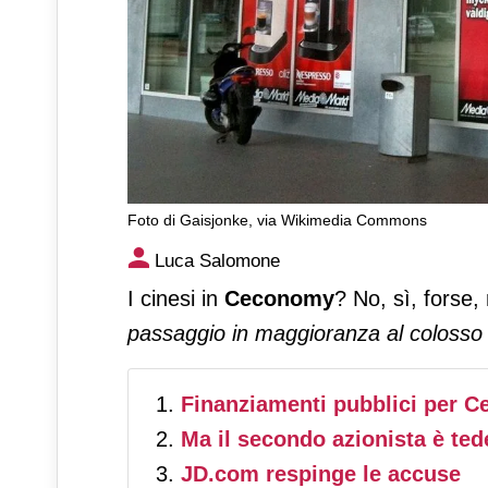
Foto di Gaisjonke, via Wikimedia Commons
Ceconomy: perché Bruxelles c
Luca Salomone
I cinesi in
Ceconomy
? No, sì, forse
passaggio in maggioranza al coloss
Finanziamenti pubblici per 
Ma il secondo azionista è te
JD.com respinge le accuse