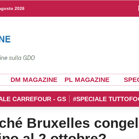
agosto 2026
DM MAGAZINE
PL MAGAZINE
SPEC
ALE CARREFOUR - GS
#SPECIALE TUTTOFO
hé Bruxelles conge
ino al 2 ottobre?