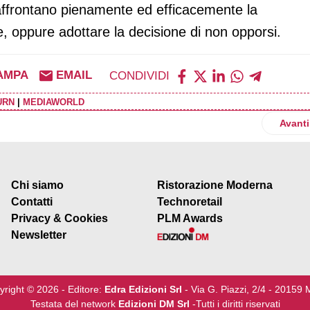
i affrontano pienamente ed efficacemente la
e, oppure adottare la decisione di non opporsi.
AMPA
EMAIL
CONDIVIDI
URN
|
MEDIAWORLD
prima volta i 140 miliardi nel consolidato Schwarz
Artico
Avanti
Chi siamo
Ristorazione Moderna
Contatti
Technoretail
Privacy & Cookies
PLM Awards
Newsletter
yright © 2026 - Editore:
Edra Edizioni Srl
- Via G. Piazzi, 2/4 - 20159 
Testata del network
Edizioni DM Srl
-Tutti i diritti riservati