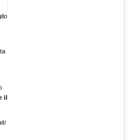
glio
ta
o
 il
iti