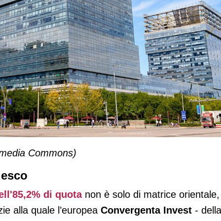
ikimedia Commons)
desco
ell'85,2% di quota
non è solo di matrice orientale,
ie alla quale l’europea
Convergenta Invest
- dell