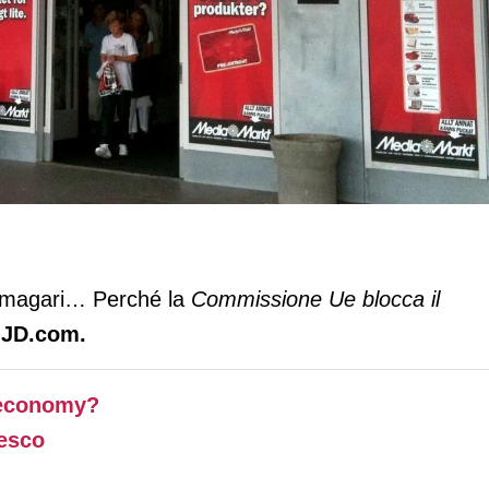
ongela l’acquisizione fino al 2 ottobr
, magari… Perché la
Commissione Ue blocca il
o
JD.com.
Ceconomy?
desco