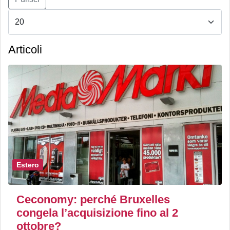
Articoli
Estero
Ceconomy: perché Bruxelles
congela l’acquisizione fino al 2
ottobre?