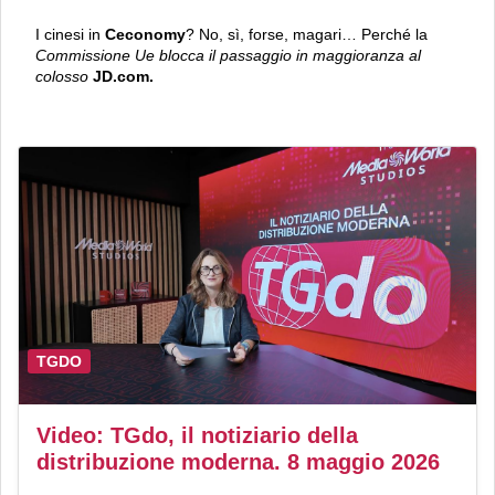
I cinesi in
Ceconomy
? No, sì, forse, magari… Perché la
Commissione Ue blocca il passaggio in maggioranza al
colosso
JD.com.
TGDO
Video: TGdo, il notiziario della
distribuzione moderna. 8 maggio 2026