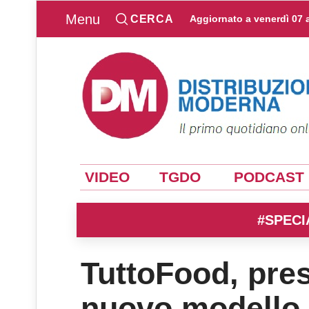
Menu
CERCA
Aggiornato a
venerdì 07 
VIDEO
TGDO
PODCAST
#SPECI
TuttoFood, pres
nuovo modello f