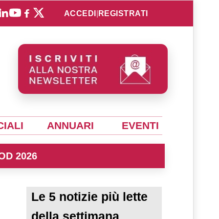
ACCEDI
|
REGISTRATI
IALI
ANNUARI
EVENTI
OD 2026
Le 5 notizie più lette
della settimana