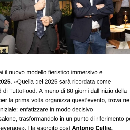
i il nuovo modello fieristico
 il nuovo modello fieristico immersivo e
2025
. «Quella del 2025 sarà ricordata come
 di TuttoFood. A meno di 80 giorni dall’inizio della
er la prima volta organizza quest’evento, trova ne
niziale: enfatizzare in modo decisivo
l salone, trasformandolo in un punto di riferimento p
& beverage». Ha esordito così
Antonio Cellie,