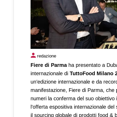
TuttoFood, presentato a Duba
redazione
Fiere di Parma
ha presentato a Dubai
internazionale di
TuttoFood Milano 
un’edizione internazionale e da record
manifestazione, Fiere di Parma, che p
numeri la conferma del suo obiettivo i
l’offerta espositiva internazionale de
il sourcing globale di prodotti food 