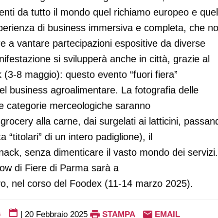
ienti da tutto il mondo quel richiamo europeo e quel
sperienza di business immersiva e completa, che n
ltre a vantare partecipazioni espositive da diverse
ifestazione si svilupperà anche in città, grazie al
 (3-8 maggio): questo evento “fuori fiera”
del business agroalimentare. La fotografia delle
le categorie merceologiche saranno
rocery alla carne, dai surgelati ai latticini, passan
“titolari” di un intero padiglione), il
li snack, senza dimenticare il vasto mondo dei servizi
ow di Fiere di Parma sarà a
yo, nel corso del Foodex (11-14 marzo 2025).
G
|
20 Febbraio 2025
STAMPA
EMAIL