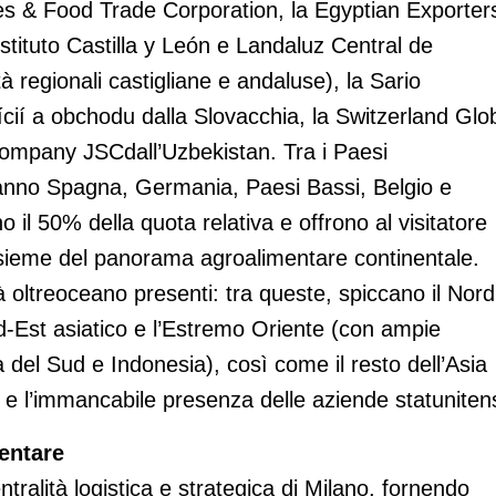
ies & Food Trade Corporation, la Egyptian Exporter
nstituto Castilla y León e Landaluz Central de
à regionali castigliane e andaluse), la Sario
cií a obchodu dalla Slovacchia, la Switzerland Glo
ompany JSCdall’Uzbekistan. Tra i Paesi
ranno Spagna, Germania, Paesi Bassi, Belgio e
 il 50% della quota relativa e offrono al visitatore
insieme del panorama agroalimentare continentale.
à oltreoceano presenti: tra queste, spiccano il Nord
 Sud-Est asiatico e l’Estremo Oriente (con ampie
 del Sud e Indonesia), così come il resto dell’Asia
e l’immancabile presenza delle aziende statunitens
entare
ntralità logistica e strategica di Milano, fornendo