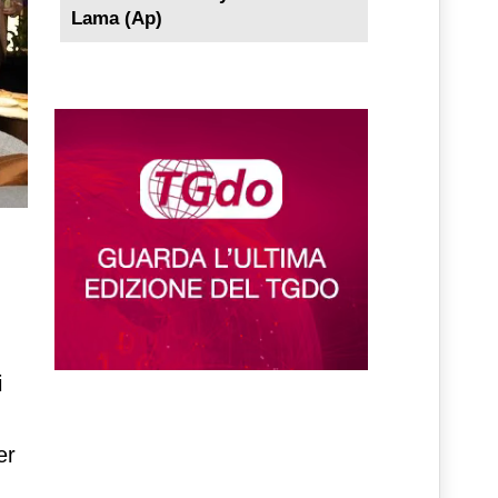
Lama (Ap)
i
er