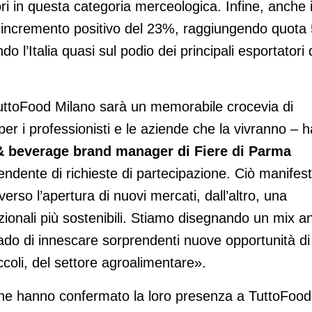
atori in questa categoria merceologica. Infine, anche 
n incremento positivo del 23%, raggiungendo quota
do l’Italia quasi sul podio dei principali esportatori 
uttoFood Milano sarà un memorabile crocevia di
er i professionisti e le aziende che la vivranno – h
& beverage brand manager di Fiere di Parma
dente di richieste di partecipazione. Ciò manifest
erso l’apertura di nuovi mercati, dall’altro, una
izionali più sostenibili. Stiamo disegnando un mix a
grado di innescare sorprendenti nuove opportunità di
iccoli, del settore agroalimentare».
i che hanno confermato la loro presenza a TuttoFood