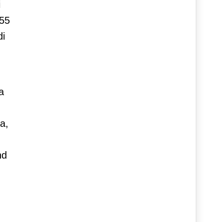
i
 55
di
a
a,
nd