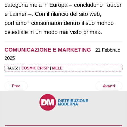
categoria mela in Europa – concludono Tauber
e Laimer –. Con il rilancio del sito web,
portiamo i consumatori dentro il suo mondo
celestiale in un modo mai visto prima».
COMUNICAZIONE E MARKETING
21 Febbraio
2025
TAGS:
|
COSMIC CRISP
|
MELE
Articolo precedente: Di Marco celebra la pinsa romana
Articolo suc
Prec
Avanti