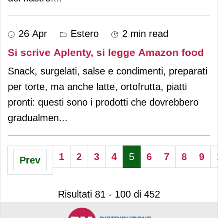
26 Apr
Estero
2 min read
Si scrive Aplenty, si legge Amazon food
Snack, surgelati, salse e condimenti, preparati
per torte, ma anche latte, ortofrutta, piatti
pronti: questi sono i prodotti che dovrebbero
gradualmen
...
1
2
3
4
5
6
7
8
9
Prev
Risultati 81 - 100 di 452