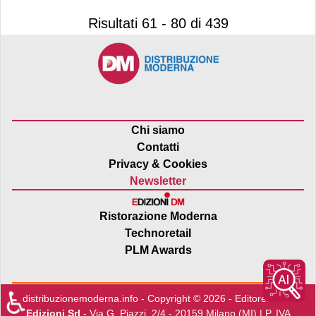
Risultati 61 - 80 di 439
Chi siamo
Contatti
Privacy & Cookies
Newsletter
Ristorazione Moderna
Technoretail
PLM Awards
♿
distribuzionemoderna.info - Copyright © 2026 - Editore:
Edra
Edizioni Srl
- Via G. Piazzi, 2/4 - 20159 Milano (MI) | P. IVA