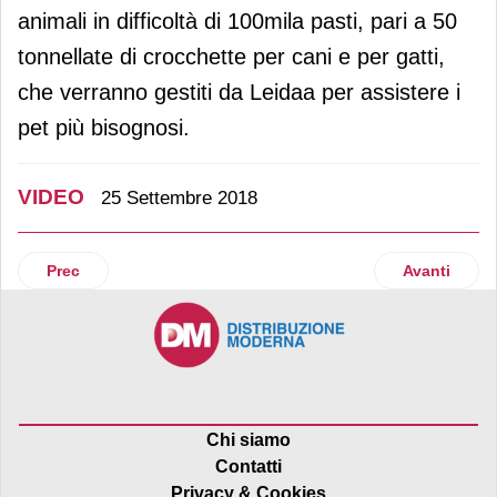
animali in difficoltà di 100mila pasti, pari a 50
tonnellate di crocchette per cani e per gatti,
che verranno gestiti da Leidaa per assistere i
pet più bisognosi.
VIDEO
25 Settembre 2018
Articolo precedente: Birrificio Angelo Poretti guarda oltre c
Articolo suc
Prec
Avanti
Chi siamo
Contatti
Privacy & Cookies