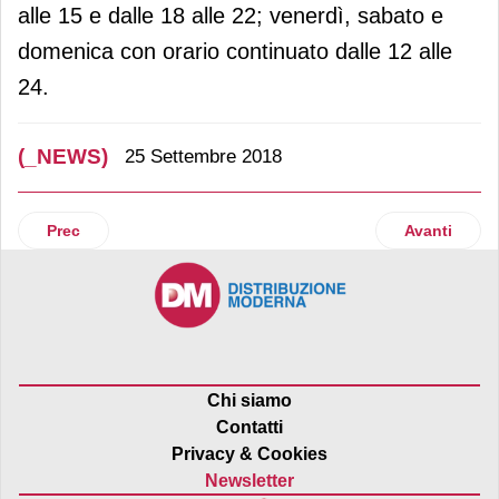
alle 15 e dalle 18 alle 22; venerdì, sabato e
domenica con orario continuato dalle 12 alle
24.
(_NEWS)
25 Settembre 2018
Articolo precedente: Carrefour Italia, al via una colletta ali
Articolo suc
Prec
Avanti
Chi siamo
Contatti
Privacy & Cookies
Newsletter