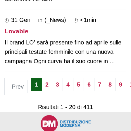
31 Gen
(_News)
<1min
Lovable
Il brand LO’ sarà presente fino ad aprile sulle
principali testate femminile con una nuova
campagna Ogni curva ha il suo cuore in
...
1
2
3
4
5
6
7
8
9
Prev
Risultati 1 - 20 di 411