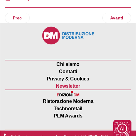
Articolo precedente: Cooperlat
Articolo suc
Prec
Avanti
Chi siamo
Contatti
Privacy & Cookies
Newsletter
Ristorazione Moderna
Technoretail
PLM Awards