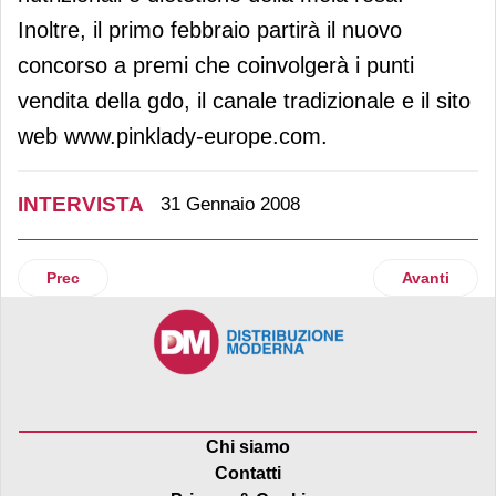
Inoltre, il primo febbraio partirà il nuovo
concorso a premi che coinvolgerà i punti
vendita della gdo, il canale tradizionale e il sito
web www.pinklady-europe.com.
INTERVISTA
31 Gennaio 2008
Articolo precedente: Benessere e gusto nell’offerta di Cis
Articolo suc
Prec
Avanti
Chi siamo
Contatti