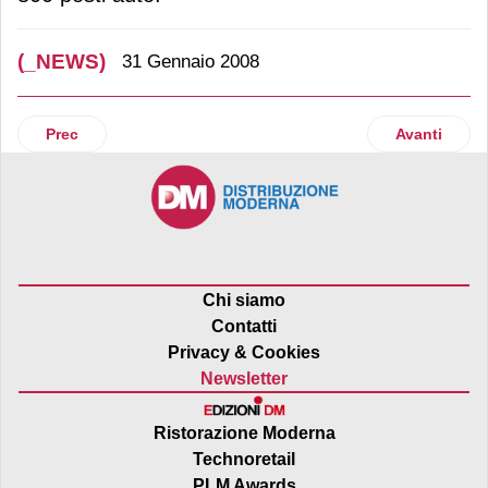
(_NEWS)
31 Gennaio 2008
Articolo precedente: Ue
Articolo su
Prec
Avanti
Chi siamo
Contatti
Privacy & Cookies
Newsletter
Ristorazione Moderna
Technoretail
PLM Awards