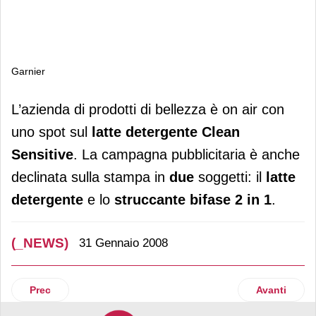
Garnier
Garnier
L’azienda di prodotti di bellezza è on air con
uno spot sul
latte detergente Clean
Sensitive
. La campagna pubblicitaria è anche
declinata sulla stampa in
due
soggetti: il
latte
detergente
e lo
struccante bifase 2 in 1
.
(_NEWS)
31 Gennaio 2008
Articolo precedente: Ailog
Articolo suc
Prec
Avanti