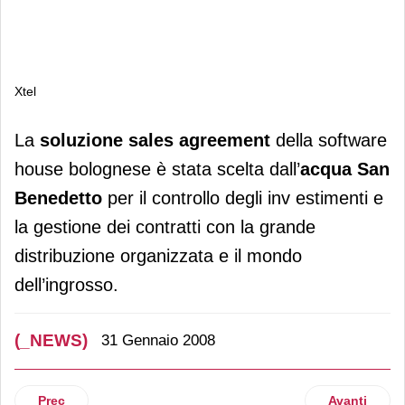
Xtel
Xtel
La
soluzione sales agreement
della software
house bolognese è stata scelta dall’
acqua San
Benedetto
per il controllo degli inv estimenti e
la gestione dei contratti con la grande
distribuzione organizzata e il mondo
dell’ingrosso.
(_NEWS)
31 Gennaio 2008
Articolo precedente: Imaginarium
Articolo suc
Prec
Avanti