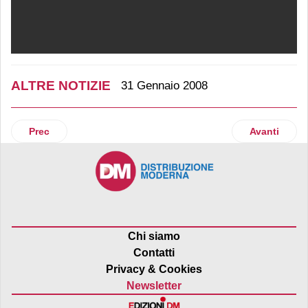
ALTRE NOTIZIE
31 Gennaio 2008
Articolo precedente: Concorrenza in Italia: benefici per fam
Articolo suc
Prec
Avanti
Chi siamo
Contatti
Privacy & Cookies
Newsletter