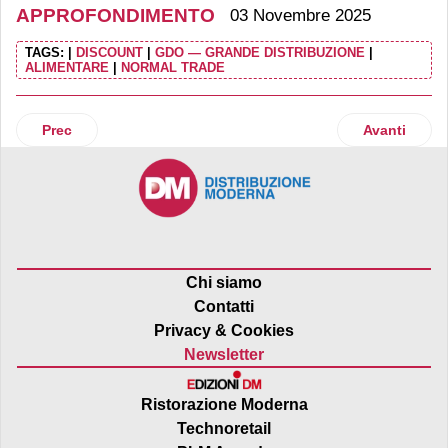
APPROFONDIMENTO
03 Novembre 2025
TAGS:
|
DISCOUNT
|
GDO — GRANDE DISTRIBUZIONE
|
ALIMENTARE
|
NORMAL TRADE
Articolo precedente: Il retail specializzato fattura 435 milia
Articolo succ
Prec
Avanti
Chi siamo
Contatti
Privacy & Cookies
Newsletter
Ristorazione Moderna
Technoretail