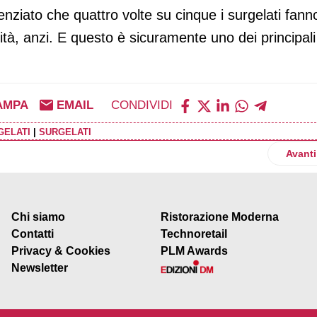
idenziato che quattro volte su cinque i surgelati fann
ità, anzi. E questo è sicuramente uno dei principali
AMPA
EMAIL
CONDIVIDI
GELATI
|
SURGELATI
, a febbraio prezzi +2,2%. Confcommercio: rischio rialzi limitati
Artico
Avanti
Chi siamo
Ristorazione Moderna
Contatti
Technoretail
Privacy & Cookies
PLM Awards
Newsletter