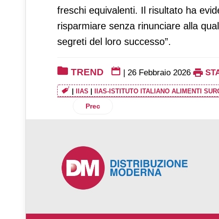
freschi equivalenti. Il risultato ha ev
risparmiare senza rinunciare alla qual
segreti del loro successo”.
TREND
|
26 Febbraio 2026
ST
|
IIAS
|
IIAS-ISTITUTO ITALIANO ALIMENTI SUR
Articolo precedente: Carrello della spesa
Prec
♿