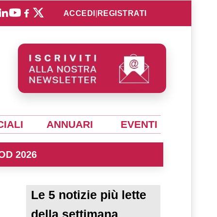
ACCEDI
|
REGISTRATI
IALI
ANNUARI
EVENTI
OD 2026
Le 5 notizie più lette
della settimana