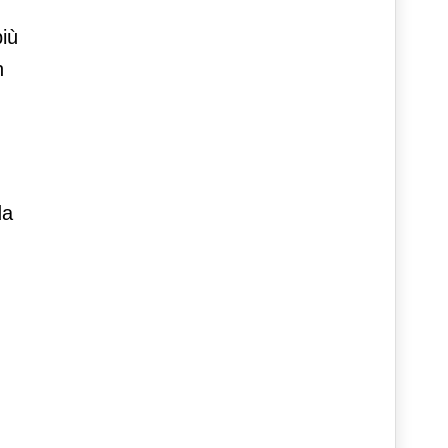
iù
n
da