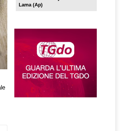
Lama (Ap)
gli
ale