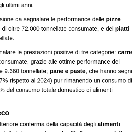
 ultimi anni.
fusione da segnalare le performance delle
pizze
 di oltre 72.000 tonnellate consumate, e dei
piatti
llate.
nalare le prestazioni positive di tre categorie:
carn
consumate, grazie alle ottime performance del
re 9.660 tonnellate;
pane e paste
, che hanno segn
4,7% rispetto al 2024) pur rimanendo un consumo di
1% del consumo totale domestico di alimenti
eco
’ulteriore conferma della capacità degli
alimenti