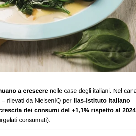
.000 tonnellate consumate nelle case de
nuano a crescere
nelle case degli italiani. Nel can
5 – rilevati da NielsenIQ per
Iias-Istituto Italiano
crescita dei consumi del +1,1% rispetto al 2024
urgelati consumati).