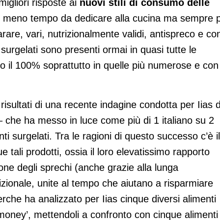
igliori risposte ai
nuovi stili di consumo delle
 meno tempo da dedicare alla cucina ma sempre p
parare, vari, nutrizionalmente validi, antispreco e co
 surgelati sono presenti ormai in quasi tutte le
rano il 100% soprattutto in quelle più numerose e con
 risultati di una recente indagine condotta per Iias 
 che ha messo in luce come più di 1 italiano su 2
ti surgelati. Tra le ragioni di questo successo c’è il
 tali prodotti, ossia il loro elevatissimo rapporto
ione degli sprechi (anche grazie alla lunga
rizionale, unite al tempo che aiutano a risparmiare
che ha analizzato per Iias cinque diversi alimenti
or money’, mettendoli a confronto con cinque alimenti