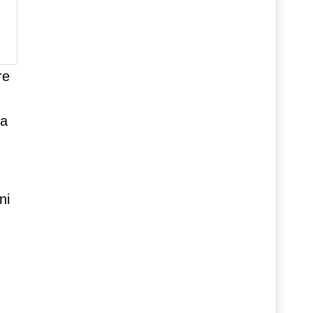
re
ia
ni