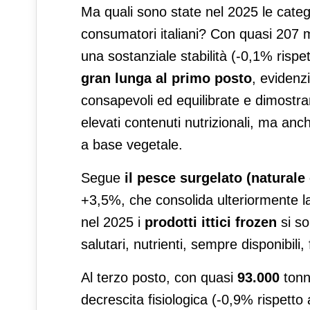
Ma quali sono state nel 2025 le cate
consumatori italiani? Con quasi 207 m
una sostanziale stabilità (-0,1% rispet
gran lunga al primo posto
, evidenz
consapevoli ed equilibrate e dimostran
elevati contenuti nutrizionali, ma an
a base vegetale.
Segue
il pesce surgelato
(naturale
+3,5%, che consolida ulteriormente la
nel 2025 i
prodotti ittici frozen
si so
salutari, nutrienti, sempre disponibili,
Al terzo posto, con quasi
93.000
tonn
decrescita fisiologica (-0,9% rispetto