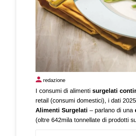
Surgelati: nel 2025 oltre 642
redazione
italiani
I consumi di alimenti
surgelati conti
retail (consumi domestici), i dati 202
Alimenti Surgelati
– parlano di una
(oltre 642mila tonnellate di prodotti s