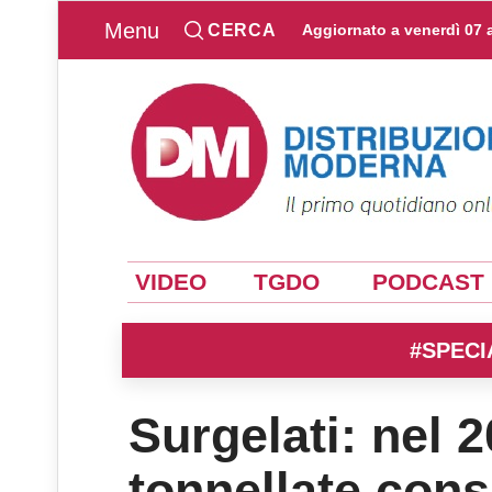
Menu
CERCA
Aggiornato a
venerdì 07 
VIDEO
TGDO
PODCAST
#SPECI
Surgelati: nel 
tonnellate con