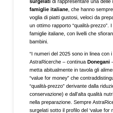
surgelati
di rappresentare una delle m
famiglie italiane
, che hanno sempre
voglia di piatti gustosi, veloci da pre
un ottimo rapporto “qualità-prezzo”. I
famiglie italiane, con livelli che sfio
bambini.
“I numeri del 2025 sono in linea con i
AstraRicerche – continua
Donegani
–
metta abitualmente in tavola gli alimen
“value for money” che contraddistingue
“qualità-prezzo” derivante dalla riduz
conservazione) e dall'alta qualità nut
nella preparazione. Sempre AstraRicer
surgelati sotto il profilo del ‘value f