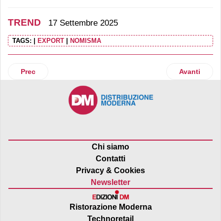
TREND
17 Settembre 2025
TAGS:
|
EXPORT
|
NOMISMA
Articolo precedente: Macfrut diventa più grande e si sposta i
Articolo suc
Prec
Avanti
Chi siamo
Contatti
Privacy & Cookies
Newsletter
Ristorazione Moderna
Technoretail