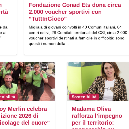
n
Fondazione Conad Ets dona circa
rtà
2.000 voucher sportivi con
“TuttInGioco”
e da
Migliaia di giovani coinvolti in 40 Comuni italiani, 64
e ai
centri estivi, 28 Comitati territoriali del CSI, circa 2.000
”,
voucher sportivi destinati a famiglie in difficoltà: sono
questi i numeri della...
enibilità
Sostenibilità
oy Merlin celebra
Madama Oliva
dizione 2026 di
rafforza l’impegno
icolage del cuore”
per il territorio: