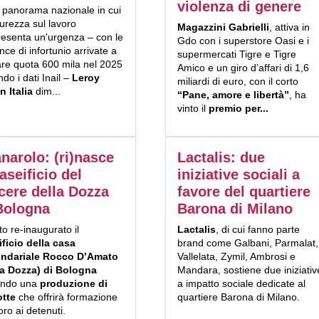
violenza di genere
n panorama nazionale in cui
curezza sul lavoro
Magazzini Gabrielli
, attiva in
resenta un'urgenza – con le
Gdo con i superstore Oasi e i
ce di infortunio arrivate a
supermercati Tigre e Tigre
are quota 600 mila nel 2025
Amico e un giro d’affari di 1,6
do i dati Inail –
Leroy
miliardi di euro, con il corto
n Italia
dim...
“Pane, amore e libertà”
, ha
vinto il
premio per...
narolo: (ri)nasce
Lactalis: due
Caseificio del
iniziative sociali a
cere della Dozza
favore del quartiere
Bologna
Barona di Milano
to re-inaugurato il
Lactalis
, di cui fanno parte
ificio della casa
brand come Galbani, Parmalat,
ondariale Rocco D’Amato
Vallelata, Zymil, Ambrosi e
ta Dozza) di Bologna
Mandara, sostiene due iniziativ
ando una
produzione di
a impatto sociale dedicate al
otte
che offrirà formazione
quartiere Barona di Milano.
oro ai detenuti.