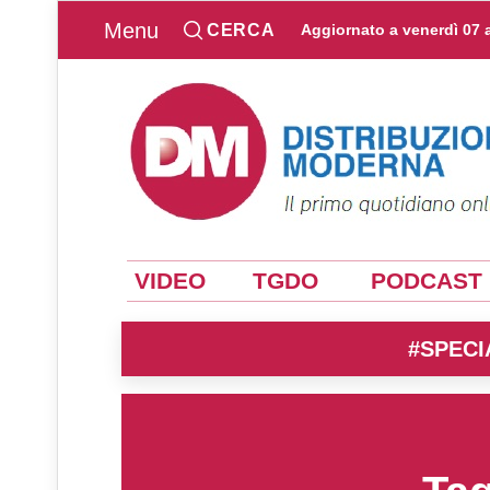
Menu
CERCA
Aggiornato a
venerdì 07 
VIDEO
TGDO
PODCAST
#SPECI