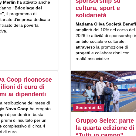
sponsorship su
y Merlin
ha attivato anche
cultura, sport e
t’anno
“Bricolage del
e”
, il programma di
solidarietà
tariato d’impresa dedicato
Madama
Oliva Società Benefi
ntrasto della povertà
amplierà del 10% nel corso del
tiva.
2026 le attività di sponsorship i
ambito sociale e culturale,
attraverso la promozione di
progetti e collaborazioni con
realtà associative...
a Coop riconosce
ilioni di euro di
mi ai dipendenti
a retribuzione del mese di
Sostenibilità
gio
Nova Coop
ha erogato
opri dipendenti in busta
Gruppo Selex: parte
premi di risultato per un
e complessivo di circa 4
la quarta edizione di
ni di euro.
“Tutti in campo”.