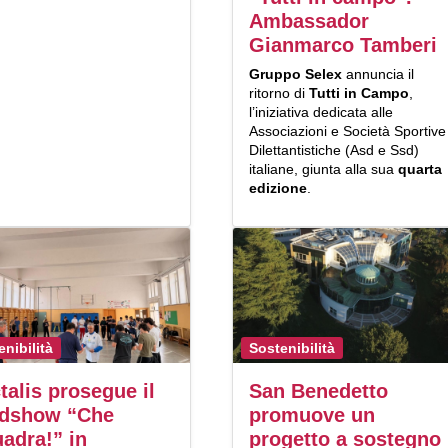
Ambassador
Gianmarco Tamberi
Gruppo Selex
annuncia il
ritorno di
Tutti in Campo
,
l’iniziativa dedicata alle
Associazioni e Società Sportive
Dilettantistiche (Asd e Ssd)
italiane, giunta alla sua
quarta
edizione
.
enibilità
Sostenibilità
talis prosegue il
San Benedetto
adshow “Che
promuove un
adra!” in
progetto a sostegno