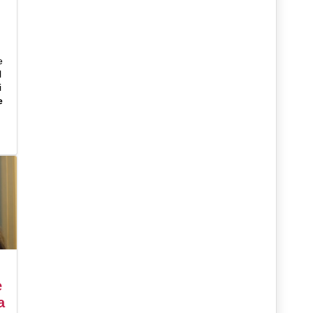
e
l
i
e
e
a