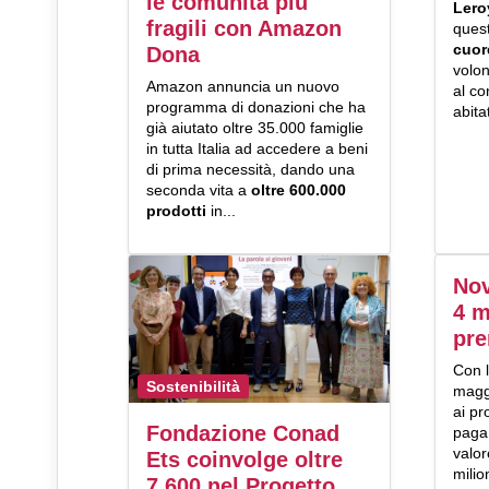
le comunità più
Lero
fragili con Amazon
ques
cuor
Dona
volon
Amazon annuncia un nuovo
al co
programma di donazioni che ha
abita
già aiutato oltre 35.000 famiglie
in tutta Italia ad accedere a beni
di prima necessità, dando una
seconda vita a
oltre 600.000
prodotti
in...
Nov
4 m
pre
Con l
Sostenibilità
mag
ai pr
Fondazione Conad
paga 
valor
Ets coinvolge oltre
milio
7.600 nel Progetto