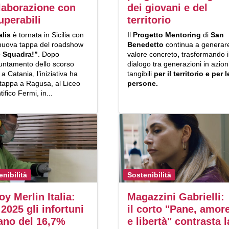
laborazione con
dei giovani e del
uperabili
territorio
alis
è tornata in Sicilia con
Il
Progetto Mentoring
di
San
nuova tappa del roadshow
Benedetto
continua a generar
 Squadra!”
. Dopo
valore concreto
,
trasformando i
puntamento dello scorso
dialogo tra generazioni in azion
a Catania, l’iniziativa ha
tangibili
per il territorio e per l
 tappa a Ragusa, al Liceo
persone.
tifico Fermi, in...
enibilità
Sostenibilità
oy Merlin Italia:
Magazzini Gabrielli:
 2025 gli infortuni
il corto "Pane, amor
ano del 16,7%
e libertà" contrasta l