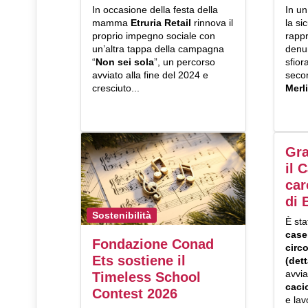
In occasione della festa della
In u
mamma
Etruria Retail
rinnova il
la si
proprio impegno sociale con
rapp
un’altra tappa della campagna
denun
“
Non sei sola
”, un percorso
sfior
avviato alla fine del 2024 e
secon
cresciuto...
Merli
Gra
il 
car
di 
Sostenibilità
È sta
case
Fondazione Conad
circ
Ets sostiene il
(det
avvi
Timeless School
caci
Contest 2026
e lav