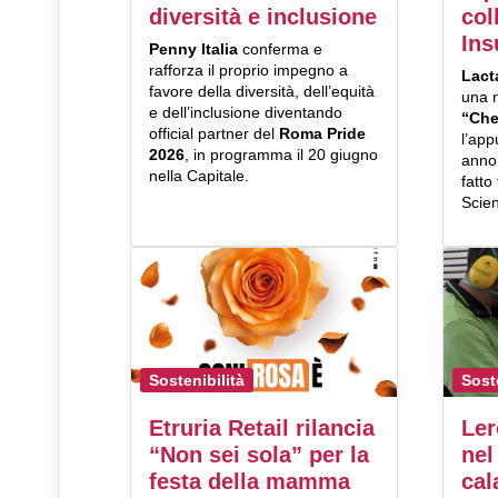
diversità e inclusione
col
Ins
Penny Italia
conferma e
rafforza il proprio impegno a
Lact
favore della diversità, dell’equità
una 
e dell’inclusione diventando
“Che
official partner del
Roma Pride
l’ap
2026
, in programma il 20 giugno
anno 
nella Capitale.
fatto
Scien
Sostenibilità
Sost
Etruria Retail rilancia
Ler
“Non sei sola” per la
nel
festa della mamma
cal