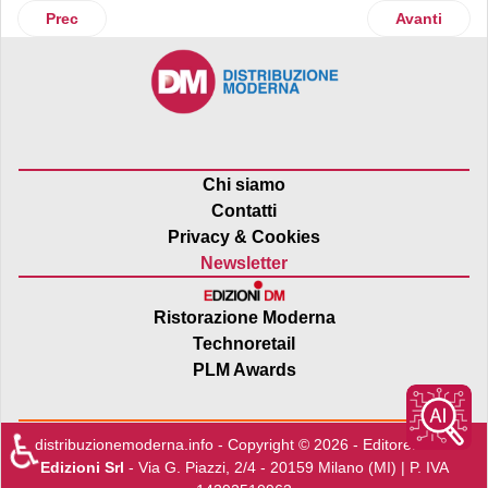
Articolo precedente: HonestFood traccia la via di un’economi
Articolo suc
Prec
Avanti
Chi siamo
Contatti
Privacy & Cookies
Newsletter
Ristorazione Moderna
Technoretail
PLM Awards
♿
distribuzionemoderna.info - Copyright © 2026 - Editore:
Edra
Edizioni Srl
- Via G. Piazzi, 2/4 - 20159 Milano (MI) | P. IVA