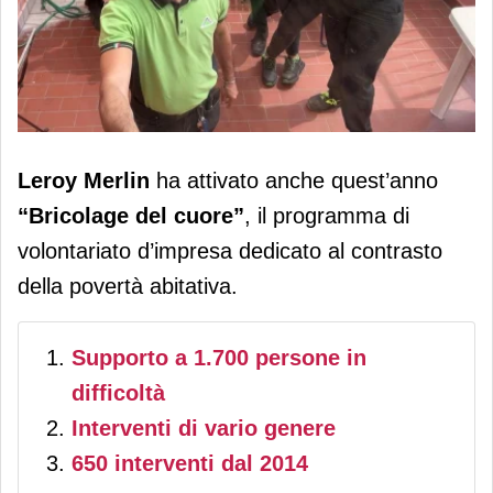
Leroy Merlin celebra l’edizione 2026
Leroy Merlin
ha attivato anche quest’anno
di “Bricolage del cuore”
“Bricolage del cuore”
, il programma di
volontariato d’impresa dedicato al contrasto
della povertà abitativa.
Supporto a 1.700 persone in
difficoltà
Interventi di vario genere
650 interventi dal 2014