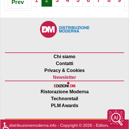
Prev
Pagina 2 di 9
Chi siamo
Contatti
Privacy & Cookies
Newsletter
Ristorazione Moderna
Technoretail
PLM Awards
♿
distribuzionemoderna.info - Copyright © 2026 - Editore:
Edra