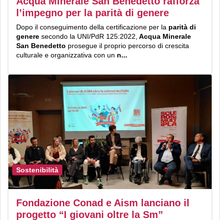
Acqua Minerale San Benedetto rafforza
l’impegno per la parità di genere
Dopo il conseguimento della certificazione per la
parità di
genere
secondo la UNI/PdR 125:2022,
Acqua Minerale
San Benedetto
prosegue il proprio percorso di crescita
culturale e organizzativa con un
n...
Sostenibilità
Fondazione Conad e Aism lanciano il
progetto “I giovani oltre la Sm”