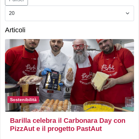
Articoli
Sostenibilità
Barilla celebra il Carbonara Day con
PizzAut e il progetto PastAut