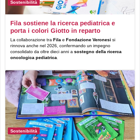
Sostenibilità
Fila sostiene la ricerca pediatrica e
porta i colori Giotto in reparto
La collaborazione tra
Fila
e
Fondazione Veronesi
si
rinnova anche nel 2026, confermando un impegno
consolidato da oltre dieci anni a
sostegno della ricerca
oncologica pediatrica
.
Sostenibilità