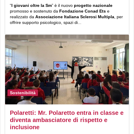
“
I giovani oltre la Sm
” è il nuovo
progetto nazionale
promosso e sostenuto da
Fondazione Conad Ets
e
realizzato da
Associazione Italiana Sclerosi Multipla
, per
offrire supporto psicologico, spazi di...
Sostenibilità
Polaretti: Mr. Polaretto entra in classe e
diventa ambasciatore di rispetto e
inclusione