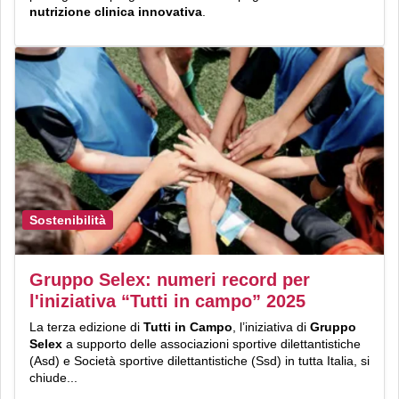
nutrizione clinica innovativa
.
Sostenibilità
Gruppo Selex: numeri record per
l'iniziativa “Tutti in campo” 2025
La terza edizione di
Tutti in Campo
, l’iniziativa di
Gruppo
Selex
a supporto delle associazioni sportive dilettantistiche
(Asd) e Società sportive dilettantistiche (Ssd) in tutta Italia, si
chiude...