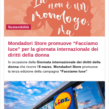
Sostenibilità
Mondadori Store promuove “Facciamo
luce” per la giornata internazionale dei
diritti della donna
In occasione della
Giornata internazionale dei diritti della
donna
che ricorre l’
8 marzo
,
Mondadori Store
promuove
la terza edizione della campagna
“Facciamo luce”
.