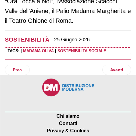
“Ora Tocca a Noi”, l’Associazione Scacchi
Valle dell’Aniene, il Palio Madama Margherita e
il Teatro Ghione di Roma.
SOSTENIBILITÀ
25 Giugno 2026
TAGS:
|
MADAMA OLIVA
|
SOSTENIBILITA SOCIALE
Articolo precedente: Coca-Cola Hbc Italia pubblica la 22esi
Articolo suc
Prec
Avanti
Chi siamo
Contatti
Privacy & Cookies