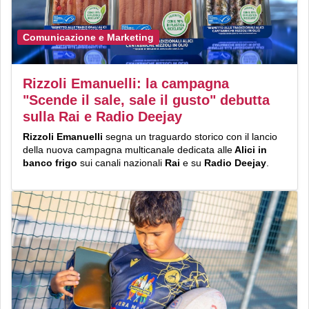
Comunicazione e Marketing
Rizzoli Emanuelli: la campagna
"Scende il sale, sale il gusto" debutta
sulla Rai e Radio Deejay
Rizzoli Emanuelli
segna un traguardo storico con il lancio
della nuova campagna multicanale dedicata alle
Alici in
banco frigo
sui canali nazionali
Rai
e su
Radio Deejay
.