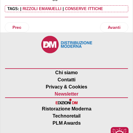
TAGS:
|
RIZZOLI EMANUELLI
|
CONSERVE ITTICHE
Articolo precedente: Pedon presenta le Insalate Plus e il 
Articolo suc
Prec
Avanti
Chi siamo
Contatti
Privacy & Cookies
Newsletter
Ristorazione Moderna
Technoretail
PLM Awards