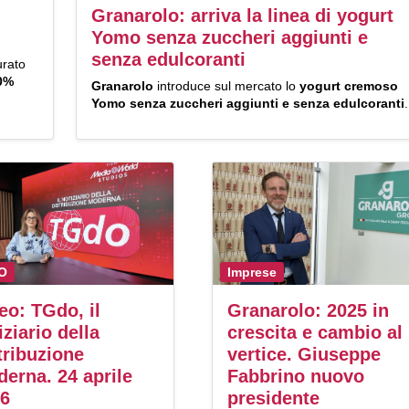
Granarolo: arriva la linea di yogurt
Yomo senza zuccheri aggiunti e
senza edulcoranti
urato
00%
Granarolo
introduce
sul mercato lo
yogurt cremoso
.
Yomo senza zuccheri aggiunti e senza edulcoranti
.
O
Imprese
eo: TGdo, il
Granarolo: 2025 in
iziario della
crescita e cambio al
tribuzione
vertice. Giuseppe
erna. 24 aprile
Fabbrino nuovo
26
presidente