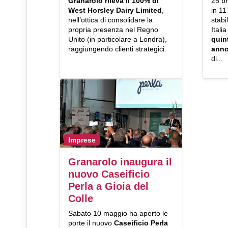
Granarolo
rileva il 100% di
25 br
West Horsley Dairy Limited
,
in 11
nell’ottica di consolidare la
stabi
propria presenza nel Regno
Italia
Unito (in particolare a Londra),
quint
raggiungendo clienti strategici.
ann
di...
Imprese
Granarolo inaugura il
nuovo Caseificio
Perla a Gioia del
Colle
Sabato 10 maggio ha aperto le
porte il nuovo
Caseificio Perla