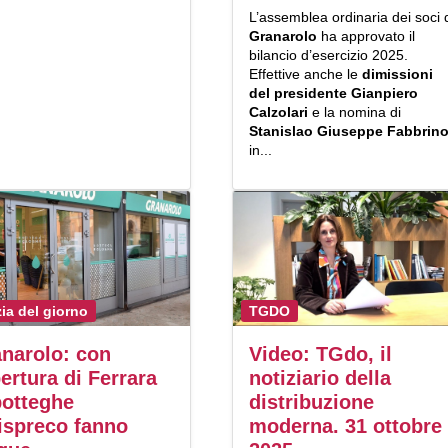
L’assemblea ordinaria dei soci 
Granarolo
ha approvato il
bilancio d’esercizio 2025.
Effettive anche le
dimissioni
del presidente Gianpiero
Calzolari
e la nomina di
Stanislao Giuseppe Fabbrin
in...
zia del giorno
TGDO
narolo: con
Video: TGdo, il
pertura di Ferrara
notiziario della
botteghe
distribuzione
ispreco fanno
moderna. 31 ottobre