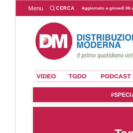
Menu
CERCA
Aggiornato a
giovedì 06 
VIDEO
TGDO
PODCAST
#SPECI