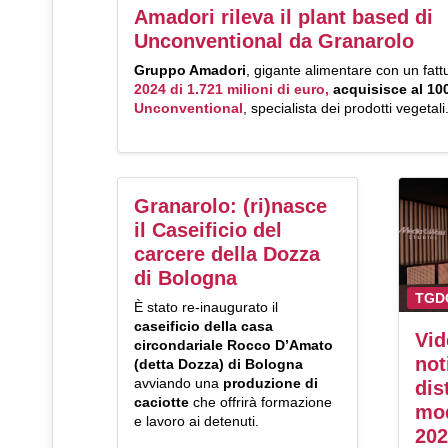
Amadori rileva il plant based di
Unconventional da Granarolo
Gruppo Amadori
, gigante alimentare con un fatt
2024 di 1.721 milioni di euro,
acquisisce al 1
Unconventional
, specialista dei prodotti vegetali
Granarolo: (ri)nasce
il Caseificio del
carcere della Dozza
di Bologna
TGD
È stato re-inaugurato il
caseificio della casa
Vid
circondariale Rocco D’Amato
not
(detta Dozza) di Bologna
avviando una
produzione di
dis
caciotte
che offrirà formazione
mod
e lavoro ai detenuti.
20