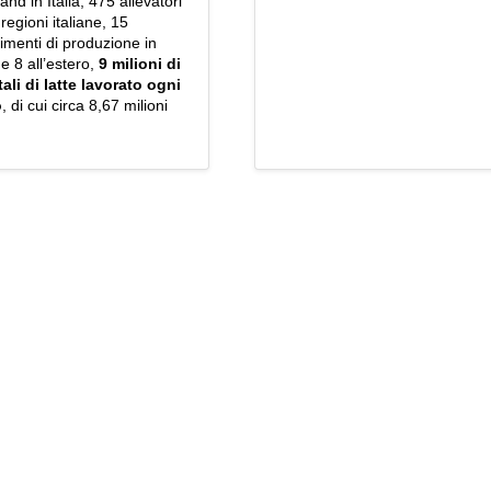
and in Italia, 475 allevatori
 regioni italiane, 15
limenti di produzione in
 e 8 all’estero,
9 milioni di
ali di latte lavorato ogni
o
, di cui circa 8,67 milioni