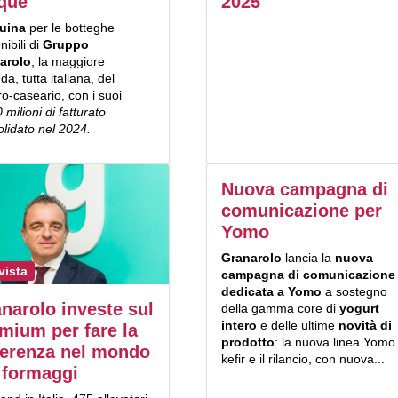
que
2025
uina
per le botteghe
nibili di
Gruppo
arolo
, la maggiore
da, tutta italiana, del
ero-caseario, con i suoi
 milioni di fatturato
lidato nel 2024.
Nuova campagna di
comunicazione per
Yomo
Granarolo
lancia la
nuova
vista
campagna di comunicazione
dedicata a
Yomo
a sostegno
narolo investe sul
della gamma core di
yogurt
intero
e delle ultime
novità di
mium per fare la
prodotto
: la nuova linea Yomo
ferenza nel mondo
kefir e il rilancio, con nuova...
 formaggi