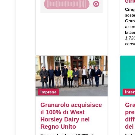
cin
Cinq
soste
Gran
azien
latti
1.720
conso
Imprese
Inter
Granarolo acquisisce
Gra
il 100% di West
pre
Horsley Dairy nel
dif
Regno Unito
dei