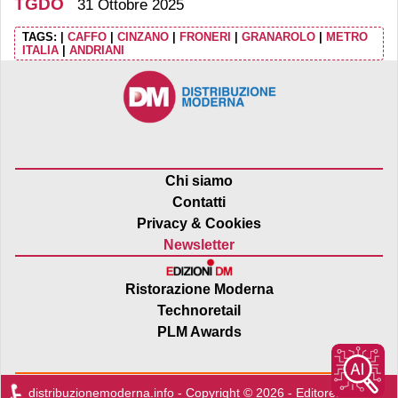
TGDO
31 Ottobre 2025
TAGS:
|
CAFFO
|
CINZANO
|
FRONERI
|
GRANAROLO
|
METRO
ITALIA
|
ANDRIANI
Chi siamo
Contatti
Privacy & Cookies
Newsletter
Ristorazione Moderna
Technoretail
PLM Awards
distribuzionemoderna.info - Copyright © 2026 - Editore:
Edra