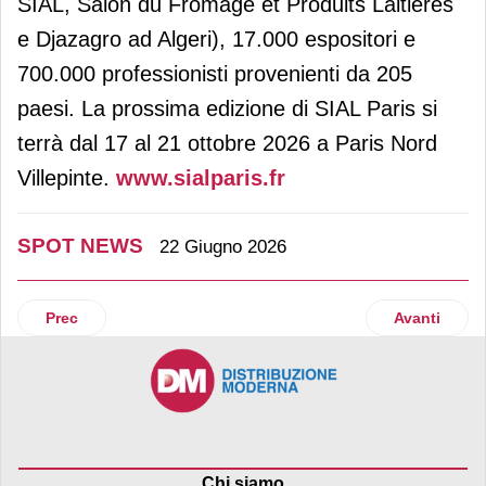
SIAL, Salon du Fromage et Produits Laitières
e Djazagro ad Algeri), 17.000 espositori e
700.000 professionisti provenienti da 205
paesi. La prossima edizione di SIAL Paris si
terrà dal 17 al 21 ottobre 2026 a Paris Nord
Villepinte.
www.sialparis.fr
SPOT NEWS
22 Giugno 2026
Articolo precedente: L’Ai può cambiare il mondo della Gdo?
Articolo suc
Prec
Avanti
Chi siamo